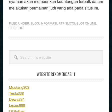
nyaman akan memberikan keuntungan terbaik dalam
melakukan permainan judi yang ada pada situs ini.
FILED UNDER:
BLOG
,
INFORMASI
,
RTP SLOTS
,
SLOT ONLINE
,
TIPS
,
TRIK
Primary
Search
Sidebar
this
website
WEBSITE REKOMENDASI 1
Mustang303
Tesla338
Dewa234
Lexus888
QQfullbet