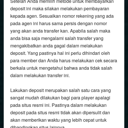
Setelah Anda memilih metode untuk membayarkan
deposit ini maka silakan melakukan pembayaran
kepada agen. Sesuaikan nomor rekening yang ada
pada agen ini harus sama persis dengan nomor
yang akan anda transfer kan. Apabila salah maka
anda bisa saja mengalami salah transfer yang
mengakibatkan anda gagal dalam melakukan
deposit. Yang pastinya hal ini perlu dihindari oleh
para member dan Anda harus melakukan cek secara
berkala untuk mengetahui bahwa anda tidak salah
dalam melakukan transfer ini.
Lakukan deposit merupakan salah satu cara yang
sangat mudah dilakukan bagi para player apalagi
pada situs resmi ini. Pastinya dalam melakukan
deposit pada situs resmi tidak akan dipersulit dan
akan memberikan waktu yang lebih cepat untuk
dibandingkan situs lainnya.