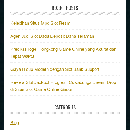
RECENT POSTS
Kelebihan Situs Mpo Slot Resmi
Agen Judi Slot Dadu Deposit Dana Teraman
Prediksi Togel Hongkong Game Online yang Akurat dan
Tepat Waktu
Gaya Hidup Modern dengan Slot Bank Support
Review Slot Jackpot Progresif Cowabunga Dream Drop
di Situs Slot Game Online Gacor
CATEGORIES
Blog