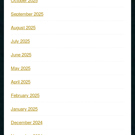
October 2025
September 2025
August 2025
July 2025
June 2025
May 2025
April 2025
February 2025
January 2025
December 2024