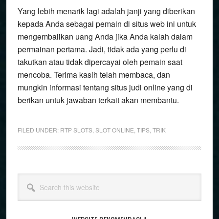
Yang lebih menarik lagi adalah janji yang diberikan
kepada Anda sebagai pemain di situs web ini untuk
mengembalikan uang Anda jika Anda kalah dalam
permainan pertama. Jadi, tidak ada yang perlu di
takutkan atau tidak dipercayai oleh pemain saat
mencoba. Terima kasih telah membaca, dan
mungkin informasi tentang situs judi online yang di
berikan untuk jawaban terkait akan membantu.
FILED UNDER:
RTP SLOTS
,
SLOT ONLINE
,
TIPS
,
TRIK
Primary
Search
Sidebar
this
website