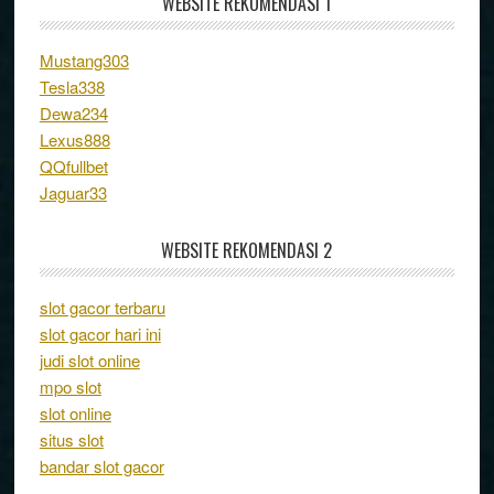
WEBSITE REKOMENDASI 1
Mustang303
Tesla338
Dewa234
Lexus888
QQfullbet
Jaguar33
WEBSITE REKOMENDASI 2
slot gacor terbaru
slot gacor hari ini
judi slot online
mpo slot
slot online
situs slot
bandar slot gacor