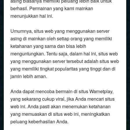
asing biasanya memiliki peluang lebih baik untuk
berhasil. Permainan yang kami mainkan
menunjukkan hal ini.
Umumnya, situs web yang menggunakan server
asing di mainkan oleh setiap orang yang memiliki
ketahanan yang sama dan bisa lebih
menguntungkan. Tentu saja, dalam hal ini, situs web
yang menggunakan server tersebut adalah situs web
yang memiliki tingkat popularitas yang tinggi dan di
jamin lebih aman.
Anda dapat mencoba bermain di situs Warnetplay,
yang sekarang cukup viral, jika Anda mencari situs
web ini. Anda pasti akan menemukan ketahanan
yang memuaskan di situs web ini, meningkatkan
peluang keberhasilan Anda.