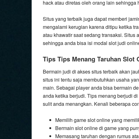
hack atau diretas oleh orang lain sehingga 
Situs yang terbaik juga dapat memberi jamina
mengalami kerugian karena ditipu ketika tran
atau khawatir saat sedang transaksi. Situ
sehingga anda bisa isi modal slot judi onl
Tips Tips Menang Taruhan Slot 
Bermain judi di akses situs terbaik akan ja
situs ini tentu saja membutuhkan usaha yang
main. Sebagai player anda bisa bermain d
anda ketika berjudi. Tips menang berjudi di 
sulit anda menangkan. Kenali beberapa cont
Memilih game slot online yang memiliki
Bermain slot online di game yang puny
Memasang taruhan dengan rumus atau