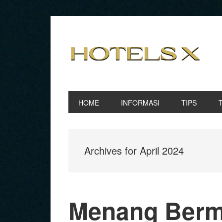
Skip
Skip
Skip
to
to
to
primary
main
primary
navigation
content
sidebar
HOME
INFORMASI
TIPS
Archives for April 2024
Menang Berma