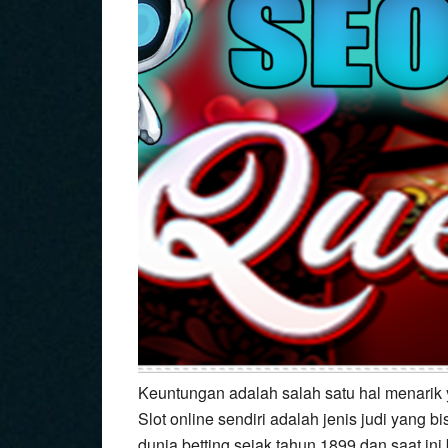
Keuntungan adalah salah satu hal menarik y
Slot online sendiri adalah jenis judi yang b
dunia betting sejak tahun 1899 dan saat in