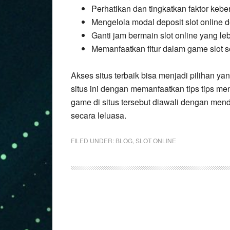
Perhatikan dan tingkatkan faktor kebe
Mengelola modal deposit slot online 
Ganti jam bermain slot online yang lebi
Memanfaatkan fitur dalam game slot se
Akses situs terbaik bisa menjadi pilihan ya
situs ini dengan memanfaatkan tips tips m
game di situs tersebut diawali dengan mend
secara leluasa.
FILED UNDER:
BLOG
,
SLOT ONLINE