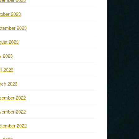
tober 2023
ptember 2023
gust 2023
y 2023
il 2023
rch 2023
cember 2022
vember 2022
ptember 2022