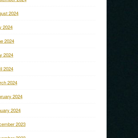
gust 2024
y 2024
ne 2024
y 2024
il 2024
rch 2024
ruary 2024
nuary 2024
cember 2023
vember 2023