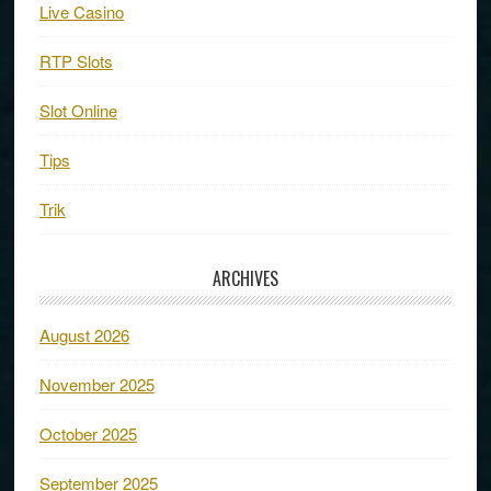
Live Casino
RTP Slots
Slot Online
Tips
Trik
ARCHIVES
August 2026
November 2025
October 2025
September 2025