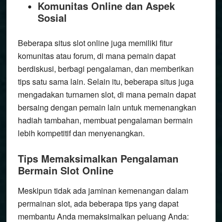
Komunitas Online dan Aspek
Sosial
Beberapa situs slot online juga memiliki fitur
komunitas atau forum, di mana pemain dapat
berdiskusi, berbagi pengalaman, dan memberikan
tips satu sama lain. Selain itu, beberapa situs juga
mengadakan turnamen slot, di mana pemain dapat
bersaing dengan pemain lain untuk memenangkan
hadiah tambahan, membuat pengalaman bermain
lebih kompetitif dan menyenangkan.
Tips Memaksimalkan Pengalaman
Bermain Slot Online
Meskipun tidak ada jaminan kemenangan dalam
permainan slot, ada beberapa tips yang dapat
membantu Anda memaksimalkan peluang Anda: