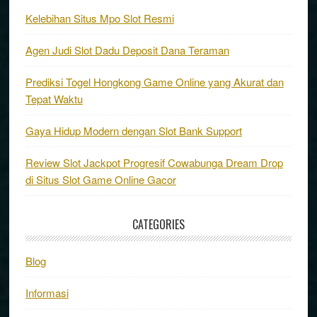
Kelebihan Situs Mpo Slot Resmi
Agen Judi Slot Dadu Deposit Dana Teraman
Prediksi Togel Hongkong Game Online yang Akurat dan
Tepat Waktu
Gaya Hidup Modern dengan Slot Bank Support
Review Slot Jackpot Progresif Cowabunga Dream Drop
di Situs Slot Game Online Gacor
CATEGORIES
Blog
Informasi