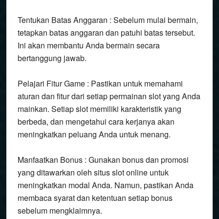
Tentukan Batas Anggaran
: Sebelum mulai bermain,
tetapkan batas anggaran dan patuhi batas tersebut.
Ini akan membantu Anda bermain secara
bertanggung jawab.
Pelajari Fitur Game
: Pastikan untuk memahami
aturan dan fitur dari setiap permainan slot yang Anda
mainkan. Setiap slot memiliki karakteristik yang
berbeda, dan mengetahui cara kerjanya akan
meningkatkan peluang Anda untuk menang.
Manfaatkan Bonus
: Gunakan bonus dan promosi
yang ditawarkan oleh situs slot online untuk
meningkatkan modal Anda. Namun, pastikan Anda
membaca syarat dan ketentuan setiap bonus
sebelum mengklaimnya.