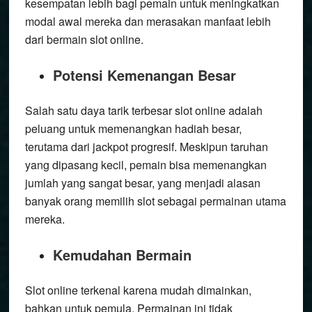
kesempatan lebih bagi pemain untuk meningkatkan
modal awal mereka dan merasakan manfaat lebih
dari bermain slot online.
Potensi Kemenangan Besar
Salah satu daya tarik terbesar slot online adalah
peluang untuk memenangkan hadiah besar,
terutama dari jackpot progresif. Meskipun taruhan
yang dipasang kecil, pemain bisa memenangkan
jumlah yang sangat besar, yang menjadi alasan
banyak orang memilih slot sebagai permainan utama
mereka.
Kemudahan Bermain
Slot online terkenal karena mudah dimainkan,
bahkan untuk pemula. Permainan ini tidak