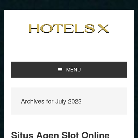
Skip
Skip
Skip
to
to
to
primary
main
primary
navigation
content
sidebar
MENU
Archives for July 2023
Situs Agen Slot Online