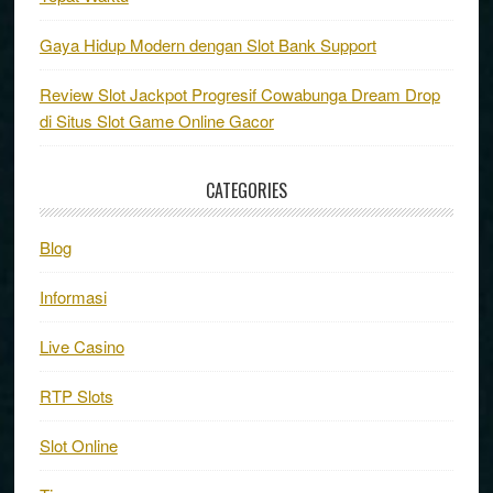
Gaya Hidup Modern dengan Slot Bank Support
Review Slot Jackpot Progresif Cowabunga Dream Drop
di Situs Slot Game Online Gacor
CATEGORIES
Blog
Informasi
Live Casino
RTP Slots
Slot Online