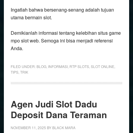
Ingatlah bahwa bersenang-senang adalah tujuan
utama bermain slot.
Demikianlah informasi tentang kelebihan situs game
mpo slot web. Semoga ini bisa menjadi referensi
Anda.
FILED UNDER:
BLOG
,
INFORMASI
,
RTP SLOTS
,
SLOT ONLINE
,
TIPS
,
TRIK
Agen Judi Slot Dadu
Deposit Dana Teraman
NOVEMBER 11, 2025
BY
BLACK MARA