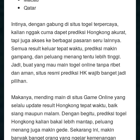
Qatar
Intinya, dengan gabung di situs togel terpercaya,
kalian nggak cuma dapet prediksi Hongkong akurat,
tapi juga akses ke berbagai pasaran seru lainnya.
Semua result keluar tepat waktu, prediksi makin
gampang, dan peluang menang tentu lebih tinggi.
Jadi, buat yang mau main togel online tanpa ribet
dan aman, situs resmi prediksi HK wajib banget jadi
pilihan.
Makanya, mending main di situs Game Online yang
selalu update result Hongkong tepat waktu, baik
siang maupun malam. Dengan begitu, prediksi togel
Hongkong kalian bakal lebih mantap, peluang
menang juga makin gede.
Sekarang ini, makin
banyak banget orang yang ngejar kemenangan