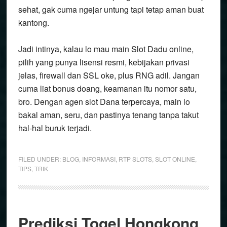
sehat, gak cuma ngejar untung tapi tetap aman buat
kantong.
Jadi intinya, kalau lo mau main Slot Dadu online,
pilih yang punya lisensi resmi, kebijakan privasi
jelas, firewall dan SSL oke, plus RNG adil. Jangan
cuma liat bonus doang, keamanan itu nomor satu,
bro. Dengan agen slot Dana terpercaya, main lo
bakal aman, seru, dan pastinya tenang tanpa takut
hal-hal buruk terjadi.
FILED UNDER:
BLOG
,
INFORMASI
,
RTP SLOTS
,
SLOT ONLINE
,
TIPS
,
TRIK
Prediksi Togel Hongkong