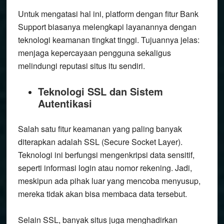
Untuk mengatasi hal ini, platform dengan fitur Bank
Support biasanya melengkapi layanannya dengan
teknologi keamanan tingkat tinggi. Tujuannya jelas:
menjaga kepercayaan pengguna sekaligus
melindungi reputasi situs itu sendiri.
Teknologi SSL dan Sistem
Autentikasi
Salah satu fitur keamanan yang paling banyak
diterapkan adalah SSL (Secure Socket Layer).
Teknologi ini berfungsi mengenkripsi data sensitif,
seperti informasi login atau nomor rekening. Jadi,
meskipun ada pihak luar yang mencoba menyusup,
mereka tidak akan bisa membaca data tersebut.
Selain SSL, banyak situs juga menghadirkan