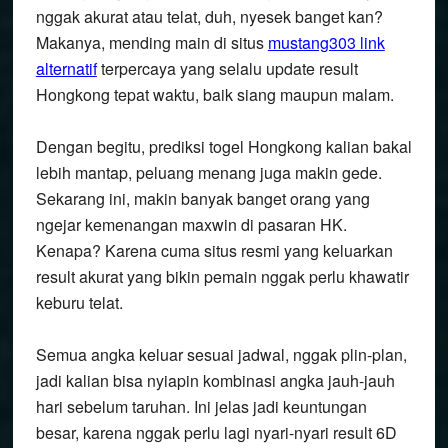
nggak akurat atau telat, duh, nyesek banget kan?
Makanya, mending main di situs
mustang303 link
alternatif
terpercaya yang selalu update result
Hongkong tepat waktu, baik siang maupun malam.
Dengan begitu, prediksi togel Hongkong kalian bakal
lebih mantap, peluang menang juga makin gede.
Sekarang ini, makin banyak banget orang yang
ngejar kemenangan maxwin di pasaran HK.
Kenapa? Karena cuma situs resmi yang keluarkan
result akurat yang bikin pemain nggak perlu khawatir
keburu telat.
Semua angka keluar sesuai jadwal, nggak plin-plan,
jadi kalian bisa nyiapin kombinasi angka jauh-jauh
hari sebelum taruhan. Ini jelas jadi keuntungan
besar, karena nggak perlu lagi nyari-nyari result 6D