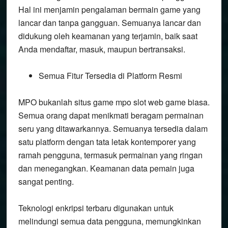
Hal ini menjamin pengalaman bermain game yang
lancar dan tanpa gangguan.
Semuanya lancar dan
didukung oleh keamanan yang terjamin, baik saat
Anda mendaftar, masuk, maupun bertransaksi.
Semua Fitur Tersedia di Platform Resmi
MPO bukanlah situs game mpo slot web game biasa.
Semua orang dapat menikmati beragam permainan
seru yang ditawarkannya. Semuanya tersedia dalam
satu platform dengan tata letak kontemporer yang
ramah pengguna, termasuk permainan yang ringan
dan menegangkan. Keamanan data pemain juga
sangat penting.
Teknologi enkripsi terbaru digunakan untuk
melindungi semua data pengguna, memungkinkan