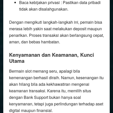
Baca kebijakan privasi : Pastikan data pribadi
tidak akan disalahgunakan.
Dengan mengikuti langkah-langkah ini, pemain bisa
merasa lebih yakin saat melakukan deposit maupun
penarikan. Proses transaksi akan berlangsung cepat,
aman, dan bebas hambatan.
Kenyamanan dan Keamanan, Kunci
Utama
Bermain slot memang seru, apalagi bila
kemenangan berhasil diraih. Namun, kesenangan itu
akan hilang bila ada kekhawatiran mengenai
keamanan transaksi. Karena itu, memilih situs
dengan Bank Support bukan hanya soal
kenyamanan, tetapi juga perlindungan terhadap aset
digital maupun finansial.