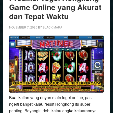
Game Online yang Akurat
dan Tepat Waktu
NOVEMBER 7, 2025
BY
BLACK MARA
Buat kalian yang doyan main togel online, pasti
ngerti banget kalau result Hongkong itu super
penting. Bayangin deh, kalau angka keluarannya