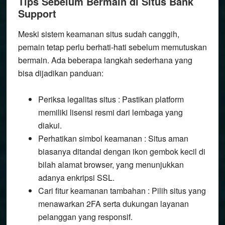
Tips Sebelum Bermain di Situs Bank
Support
Meski sistem keamanan situs sudah canggih,
pemain tetap perlu berhati-hati sebelum memutuskan
bermain. Ada beberapa langkah sederhana yang
bisa dijadikan panduan:
Periksa legalitas situs : Pastikan platform
memiliki lisensi resmi dari lembaga yang
diakui.
Perhatikan simbol keamanan : Situs aman
biasanya ditandai dengan ikon gembok kecil di
bilah alamat browser, yang menunjukkan
adanya enkripsi SSL.
Cari fitur keamanan tambahan : Pilih situs yang
menawarkan 2FA serta dukungan layanan
pelanggan yang responsif.