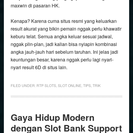
maxwin di pasaran HK.
Kenapa? Karena cuma situs resmi yang keluarkan
result akurat yang bikin pemain nggak perlu khawatir
keburu telat. Semua angka keluar sesuai jadwal,
nggak plin-plan, jadi kalian bisa nyiapin kombinasi
angka jauh-jauh hari sebelum taruhan. Ini jelas jadi
keuntungan besar, karena nggak perlu lagi nyari-
nyari result 6D di situs lain.
FILED UNDER:
RTP SLOTS
,
SLOT ONLINE
,
TIPS
,
TRIK
Gaya Hidup Modern
dengan Slot Bank Support