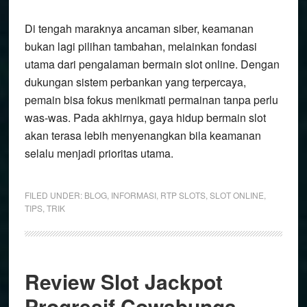
Di tengah maraknya ancaman siber, keamanan
bukan lagi pilihan tambahan, melainkan fondasi
utama dari pengalaman bermain slot online. Dengan
dukungan sistem perbankan yang terpercaya,
pemain bisa fokus menikmati permainan tanpa perlu
was-was. Pada akhirnya, gaya hidup bermain slot
akan terasa lebih menyenangkan bila keamanan
selalu menjadi prioritas utama.
FILED UNDER:
BLOG
,
INFORMASI
,
RTP SLOTS
,
SLOT ONLINE
,
TIPS
,
TRIK
Review Slot Jackpot
Progresif Cowabunga