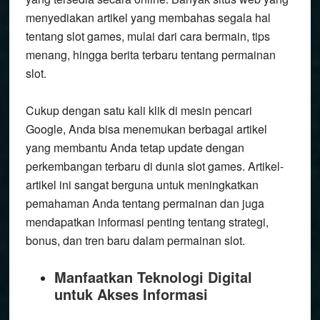
menyediakan artikel yang membahas segala hal
tentang slot games, mulai dari cara bermain, tips
menang, hingga berita terbaru tentang permainan
slot.
Cukup dengan satu kali klik di mesin pencari
Google, Anda bisa menemukan berbagai artikel
yang membantu Anda tetap update dengan
perkembangan terbaru di dunia slot games. Artikel-
artikel ini sangat berguna untuk meningkatkan
pemahaman Anda tentang permainan dan juga
mendapatkan informasi penting tentang strategi,
bonus, dan tren baru dalam permainan slot.
Manfaatkan Teknologi Digital
untuk Akses Informasi