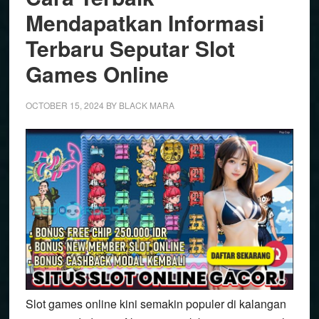
Mendapatkan Informasi
Terbaru Seputar Slot
Games Online
OCTOBER 15, 2024
BY
BLACK MARA
Slot games online kini semakin populer di kalangan