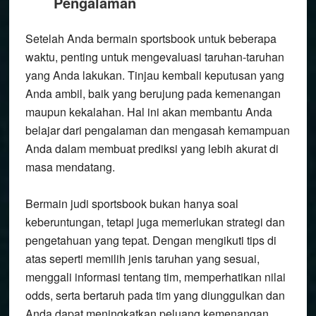
Pengalaman
Setelah Anda bermain sportsbook untuk beberapa
waktu, penting untuk mengevaluasi taruhan-taruhan
yang Anda lakukan. Tinjau kembali keputusan yang
Anda ambil, baik yang berujung pada kemenangan
maupun kekalahan. Hal ini akan membantu Anda
belajar dari pengalaman dan mengasah kemampuan
Anda dalam membuat prediksi yang lebih akurat di
masa mendatang.
Bermain judi sportsbook bukan hanya soal
keberuntungan, tetapi juga memerlukan strategi dan
pengetahuan yang tepat. Dengan mengikuti tips di
atas seperti memilih jenis taruhan yang sesuai,
menggali informasi tentang tim, memperhatikan nilai
odds, serta bertaruh pada tim yang diunggulkan dan
Anda dapat meningkatkan peluang kemenangan