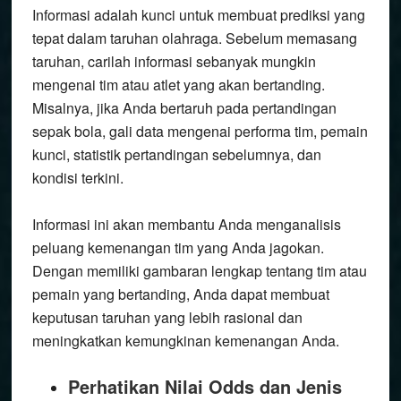
Informasi adalah kunci untuk membuat prediksi yang
tepat dalam taruhan olahraga. Sebelum memasang
taruhan, carilah informasi sebanyak mungkin
mengenai tim atau atlet yang akan bertanding.
Misalnya, jika Anda bertaruh pada pertandingan
sepak bola, gali data mengenai performa tim, pemain
kunci, statistik pertandingan sebelumnya, dan
kondisi terkini.
Informasi ini akan membantu Anda menganalisis
peluang kemenangan tim yang Anda jagokan.
Dengan memiliki gambaran lengkap tentang tim atau
pemain yang bertanding, Anda dapat membuat
keputusan taruhan yang lebih rasional dan
meningkatkan kemungkinan kemenangan Anda.
Perhatikan Nilai Odds dan Jenis