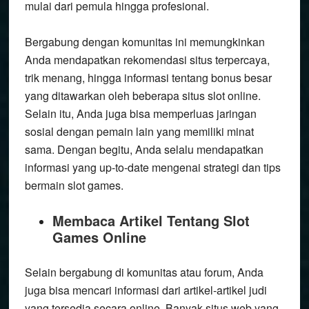
mulai dari pemula hingga profesional.
Bergabung dengan komunitas ini memungkinkan
Anda mendapatkan rekomendasi situs terpercaya,
trik menang, hingga informasi tentang bonus besar
yang ditawarkan oleh beberapa situs slot online.
Selain itu, Anda juga bisa memperluas jaringan
sosial dengan pemain lain yang memiliki minat
sama. Dengan begitu, Anda selalu mendapatkan
informasi yang up-to-date mengenai strategi dan tips
bermain slot games.
Membaca Artikel Tentang Slot
Games Online
Selain bergabung di komunitas atau forum, Anda
juga bisa mencari informasi dari artikel-artikel judi
yang tersedia secara online. Banyak situs web yang