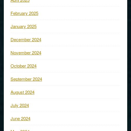
February 2025
January 2025
December 2024
November 2024
October 2024
September 2024
August 2024
July 2024
June 2024