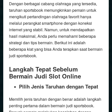
Dengan berbagai cabang olahraga yang tersedia,
taruhan sportsbook memungkinkan pemain untuk
mengikuti pertandingan olahraga favorit hanya
melalui perangkat smartphone dengan koneksi
internet yang stabil. Namun, untuk mendapatkan
hasil maksimal, Anda perlu memahami beberapa
strategi dan tips bermain. Berikut ini adalah
beberapa kiat yang bisa Anda terapkan saat bermain
judi sportsbook.
Langkah Tepat Sebelum
Bermain Judi Slot Online
Pilih Jenis Taruhan dengan Tepat
Memilih jenis taruhan dengan benar adalah langkah
penting pertama dalam bermain judi sportsbook.