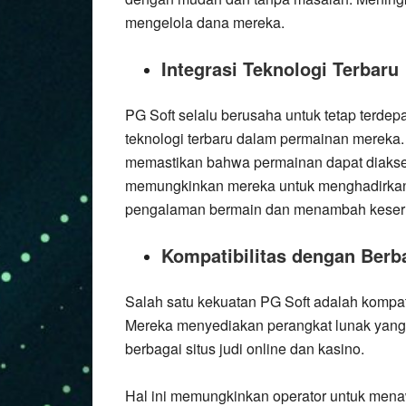
mengelola dana mereka.
Integrasi Teknologi Terbaru
PG Soft selalu berusaha untuk tetap terde
teknologi terbaru dalam permainan merek
memastikan bahwa permainan dapat diakses 
memungkinkan mereka untuk menghadirkan fi
pengalaman bermain dan menambah keser
Kompatibilitas dengan Berb
Salah satu kekuatan PG Soft adalah kompati
Mereka menyediakan perangkat lunak yang
berbagai situs judi online dan kasino.
Hal ini memungkinkan operator untuk men