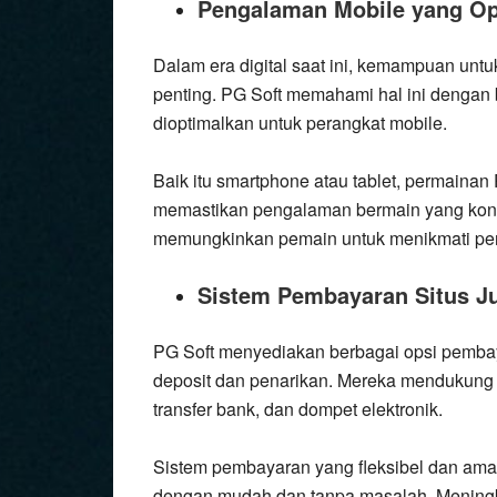
Pengalaman Mobile yang Op
Dalam era digital saat ini, kemampuan untu
penting. PG Soft memahami hal ini denga
dioptimalkan untuk perangkat mobile.
Baik itu smartphone atau tablet, permainan
memastikan pengalaman bermain yang konsist
memungkinkan pemain untuk menikmati perm
Sistem Pembayaran Situs Ju
PG Soft menyediakan berbagai opsi pemb
deposit dan penarikan. Mereka mendukung m
transfer bank, dan dompet elektronik.
Sistem pembayaran yang fleksibel dan ama
dengan mudah dan tanpa masalah. Mening