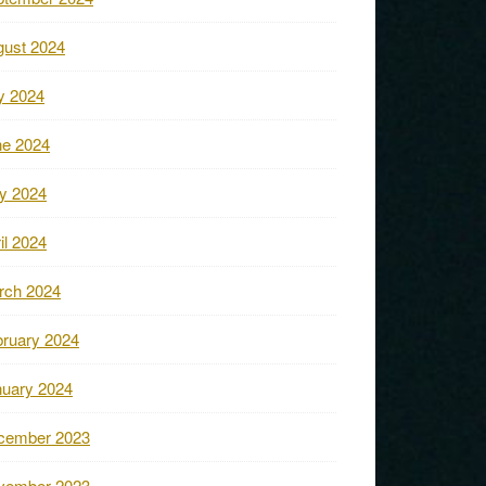
gust 2024
y 2024
ne 2024
y 2024
il 2024
rch 2024
ruary 2024
nuary 2024
cember 2023
vember 2023