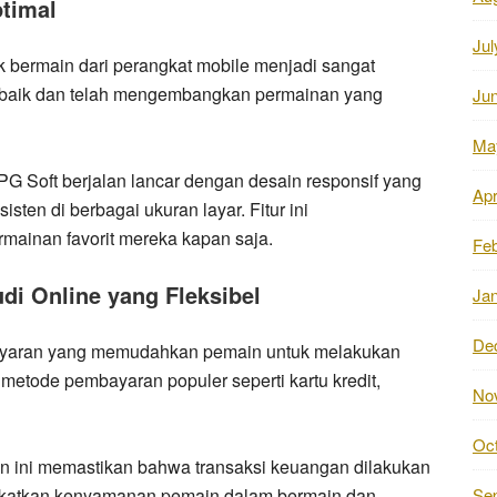
timal
Jul
k bermain dari perangkat mobile menjadi sangat
n baik dan telah mengembangkan permainan yang
Ju
Ma
 PG Soft berjalan lancar dengan desain responsif yang
Apr
en di berbagai ukuran layar. Fitur ini
ainan favorit mereka kapan saja.
Feb
di Online yang Fleksibel
Ja
De
ayaran yang memudahkan pemain untuk melakukan
etode pembayaran populer seperti kartu kredit,
No
Oc
n ini memastikan bahwa transaksi keuangan dilakukan
katkan kenyamanan pemain dalam bermain dan
Se