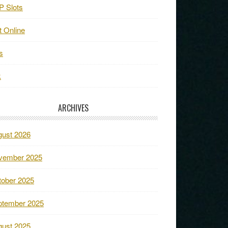
P Slots
t Online
s
k
ARCHIVES
gust 2026
vember 2025
tober 2025
ptember 2025
gust 2025