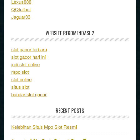
Lexus888
QQfullbet
Jaguar33
WEBSITE REKOMENDASI 2
slot gacor terbaru
slot gacor hari ini
judi slot online
mpo slot
slot online
situs slot
bandar slot gacor
RECENT POSTS
Kelebihan Situs Mpo Slot Resmi