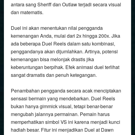
antara sang Sheriff dan Outlaw terjadi secara visual
dan matematis.
Duel ini akan menentukan nilai pengganda
kemenangan Anda, mulai dari 2x hingga 200x. Jika
ada beberapa Duel Reels dalam satu kombinasi,
penggandanya akan dijumlahkan.
Artinya, potensi
kemenangan bisa melonjak drastis jika
keberuntungan berpihak. Efek animasi duel terlihat
sangat dramatis dan penuh ketegangan.
Penambahan pengganda secara acak menciptakan
sensasi bermain yang mendebarkan.
Duel Reels
bukan hanya gimmick visual, tetapi benar-benar
mengubah jalannya permainan. Pemain harus
memperhatikan simbol VS ini karena menjadi kunci
hadiah besar. Fitur ini menjadikan Duel at Dawn