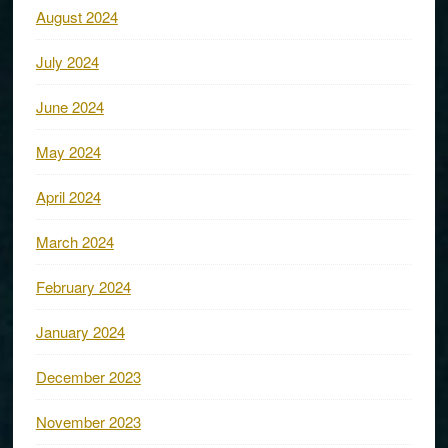
August 2024
July 2024
June 2024
May 2024
April 2024
March 2024
February 2024
January 2024
December 2023
November 2023