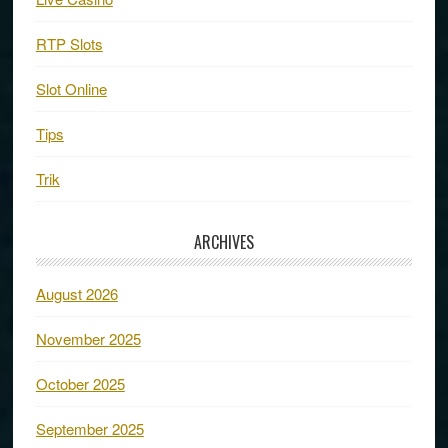
RTP Slots
Slot Online
Tips
Trik
ARCHIVES
August 2026
November 2025
October 2025
September 2025