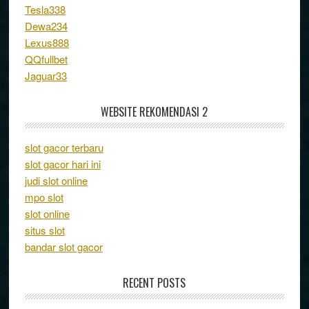
Tesla338
Dewa234
Lexus888
QQfullbet
Jaguar33
WEBSITE REKOMENDASI 2
slot gacor terbaru
slot gacor hari ini
judi slot online
mpo slot
slot online
situs slot
bandar slot gacor
RECENT POSTS