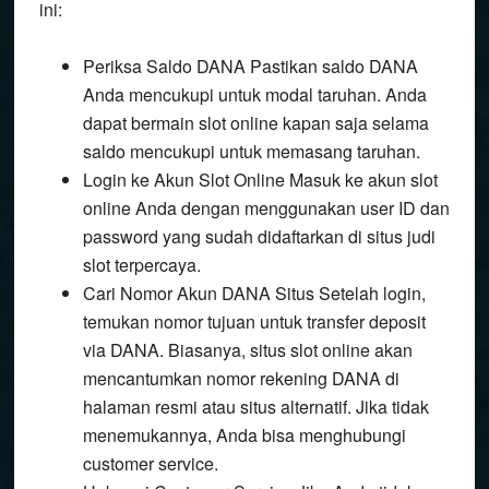
ini:
Periksa Saldo DANA Pastikan saldo DANA
Anda mencukupi untuk modal taruhan. Anda
dapat bermain slot online kapan saja selama
saldo mencukupi untuk memasang taruhan.
Login ke Akun Slot Online Masuk ke akun slot
online Anda dengan menggunakan user ID dan
password yang sudah didaftarkan di situs judi
slot terpercaya.
Cari Nomor Akun DANA Situs Setelah login,
temukan nomor tujuan untuk transfer deposit
via DANA. Biasanya, situs slot online akan
mencantumkan nomor rekening DANA di
halaman resmi atau situs alternatif. Jika tidak
menemukannya, Anda bisa menghubungi
customer service.