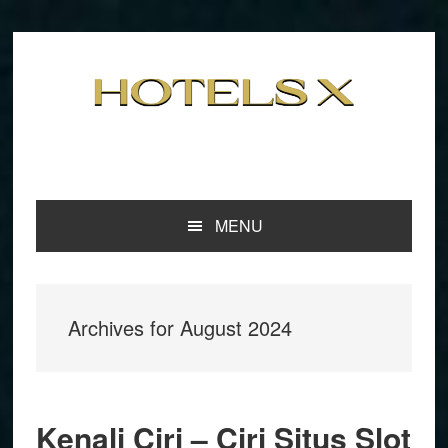
Skip
Skip
Skip
to
to
to
primary
main
primary
navigation
content
sidebar
MENU
Archives for August 2024
Kenali Ciri – Ciri Situs Slot