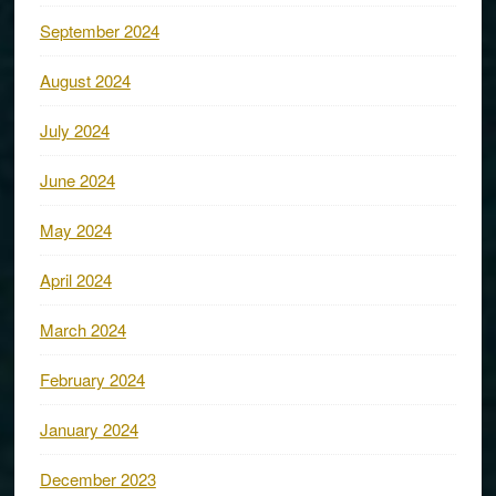
September 2024
August 2024
July 2024
June 2024
May 2024
April 2024
March 2024
February 2024
January 2024
December 2023