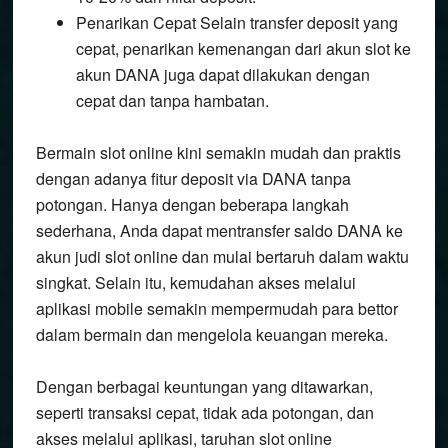
Penarikan Cepat Selain transfer deposit yang
cepat, penarikan kemenangan dari akun slot ke
akun DANA juga dapat dilakukan dengan
cepat dan tanpa hambatan.
Bermain slot online kini semakin mudah dan praktis
dengan adanya fitur deposit via DANA tanpa
potongan. Hanya dengan beberapa langkah
sederhana, Anda dapat mentransfer saldo DANA ke
akun judi slot online dan mulai bertaruh dalam waktu
singkat. Selain itu, kemudahan akses melalui
aplikasi mobile semakin mempermudah para bettor
dalam bermain dan mengelola keuangan mereka.
Dengan berbagai keuntungan yang ditawarkan,
seperti transaksi cepat, tidak ada potongan, dan
akses melalui aplikasi, taruhan slot online