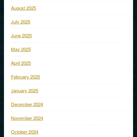
August 2025
July 2025
June 2025
May 2025
April 2025
February 2025
January 2025
December 2024
November 2024
October 2024