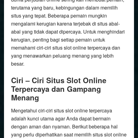
terutama yang baru, kebingungan dalam memilih
situs yang tepat. Beberapa pemain mungkin
mengalami kerugian karena terjebak di situs abal-
abal yang tidak dapat dipercaya. Untuk menghindari
kerugian, penting bagi setiap pemain untuk
memahami ciri-ciri situs slot online terpercaya dan
yang menawarkan peluang menang yang lebih
besar.
Ciri – Ciri Situs Slot Online
Terpercaya dan Gampang
Menang
Mengetahui ciri-ciri situs slot online terpercaya
adalah kunci utama agar Anda dapat bermain
dengan aman dan nyaman. Berikut beberapa hal
yang perlu diperhatikan saat memilih situs slot online