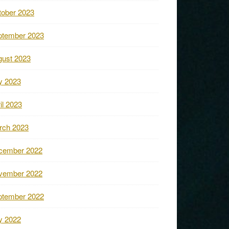
tober 2023
ptember 2023
gust 2023
y 2023
il 2023
rch 2023
cember 2022
vember 2022
ptember 2022
y 2022