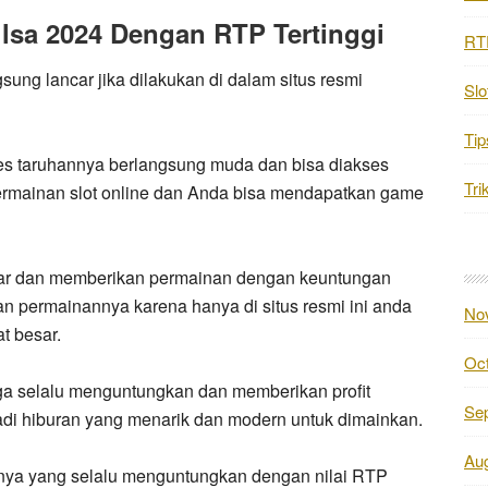
ulsa 2024 Dengan RTP Tertinggi
RT
sung lancar jika dilakukan di dalam situs resmi
Slo
Tip
ses taruhannya berlangsung muda dan bisa diakses
Tri
permainan slot online dan Anda bisa mendapatkan game
ncar dan memberikan permainan dengan keuntungan
n permainannya karena hanya di situs resmi ini anda
No
t besar.
Oc
ga selalu menguntungkan dan memberikan profit
Se
jadi hiburan yang menarik dan modern untuk dimainkan.
Au
nya yang selalu menguntungkan dengan nilai RTP