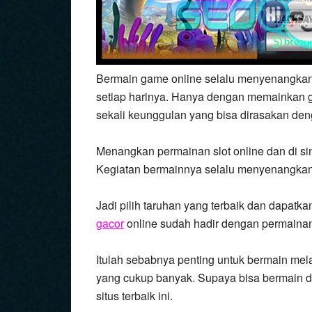
Bermain game online selalu menyenangkan 
setiap harinya. Hanya dengan memainkan g
sekali keunggulan yang bisa dirasakan de
Menangkan permainan slot online dan di sin
Kegiatan bermainnya selalu menyenangkan 
Jadi pilih taruhan yang terbaik dan dapat
gacor
online sudah hadir dengan permain
Itulah sebabnya penting untuk bermain me
yang cukup banyak. Supaya bisa bermain d
situs terbaik ini.