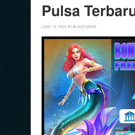
Pulsa Terbar
JUNE 19, 2024
BY
BLACK MARA