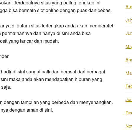
kan. Terdapatnya situs yang paling lengkap ini
Au
a bisa bermain slot online dengan puas dan bebas.
Jul
 hanya di dalam situs terlengkap anda akan memperoleh
a permainannya dan hanya di sini anda bisa
Ju
osit yang lancar dan mudah.
Ma
ider
Apr
dir di sini sangat baik dan berasal dari berbagai
Ma
i sini maka anda akan mendapatkan hiburan yang
Feb
saja.
Ja
an dengan tampilan yang berbeda dan menyenangkan.
nnya dengan aman di sini.
De
No