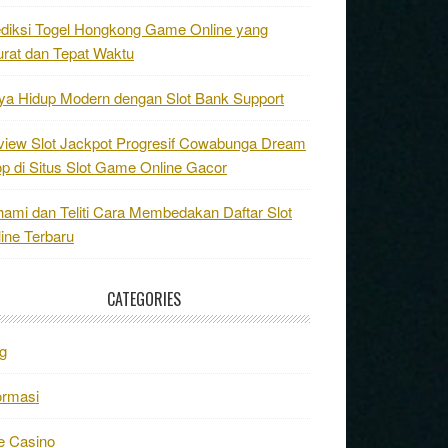
diksi Togel Hongkong Game Online yang
rat dan Tepat Waktu
a Hidup Modern dengan Slot Bank Support
iew Slot Jackpot Progresif Cowabunga Dream
p di Situs Slot Game Online Gacor
ami dan Teliti Cara Membedakan Daftar Slot
ine Terbaru
CATEGORIES
g
ormasi
e Casino