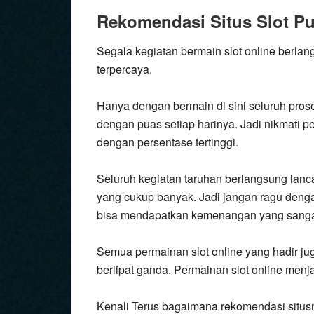
Rekomendasi Situs Slot P
Segala kegiatan bermain slot online berlang
terpercaya.
Hanya dengan bermain di sini seluruh pro
dengan puas setiap harinya.
Jadi nikmati 
dengan persentase tertinggi.
Seluruh kegiatan taruhan berlangsung la
yang cukup banyak. Jadi jangan ragu denga
bisa mendapatkan kemenangan yang sanga
Semua permainan slot online yang hadir ju
berlipat ganda. Permainan slot online men
Kenali Terus bagaimana rekomendasi situs