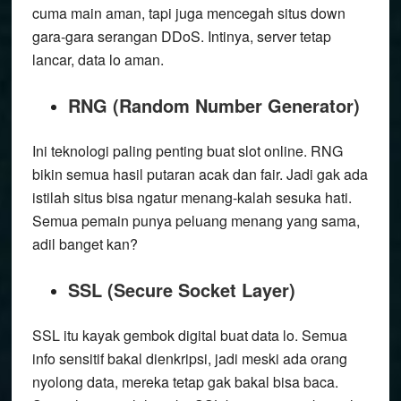
cuma main aman, tapi juga mencegah situs down
gara-gara serangan DDoS. Intinya, server tetap
lancar, data lo aman.
RNG (Random Number Generator)
Ini teknologi paling penting buat slot online. RNG
bikin semua hasil putaran acak dan fair. Jadi gak ada
istilah situs bisa ngatur menang-kalah sesuka hati.
Semua pemain punya peluang menang yang sama,
adil banget kan?
SSL (Secure Socket Layer)
SSL itu kayak gembok digital buat data lo. Semua
info sensitif bakal dienkripsi, jadi meski ada orang
nyolong data, mereka tetap gak bakal bisa baca.