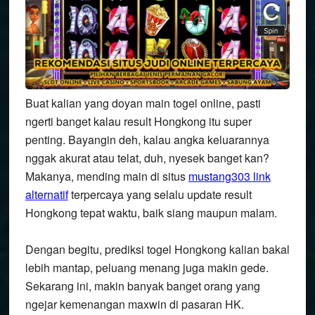
Buat kalian yang doyan main togel online, pasti
ngerti banget kalau result Hongkong itu super
penting. Bayangin deh, kalau angka keluarannya
nggak akurat atau telat, duh, nyesek banget kan?
Makanya, mending main di situs
mustang303 link
alternatif
terpercaya yang selalu update result
Hongkong tepat waktu, baik siang maupun malam.
Dengan begitu, prediksi togel Hongkong kalian bakal
lebih mantap, peluang menang juga makin gede.
Sekarang ini, makin banyak banget orang yang
ngejar kemenangan maxwin di pasaran HK.