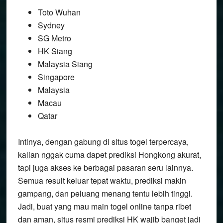
Toto Wuhan
Sydney
SG Metro
HK Siang
Malaysia Siang
Singapore
Malaysia
Macau
Qatar
Intinya, dengan gabung di situs togel terpercaya,
kalian nggak cuma dapet prediksi Hongkong akurat,
tapi juga akses ke berbagai pasaran seru lainnya.
Semua result keluar tepat waktu, prediksi makin
gampang, dan peluang menang tentu lebih tinggi.
Jadi, buat yang mau main togel online tanpa ribet
dan aman, situs resmi prediksi HK wajib banget jadi