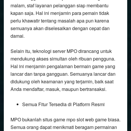
malam, staf layanan pelanggan siap membantu
kapan saja.
Hal ini menjamin para pemain tidak
perlu khawatir tentang masalah apa pun karena
semuanya akan diselesaikan dengan cepat dan
damai.
Selain itu, teknologi server MPO dirancang untuk
mendukung akses simultan oleh ribuan pengguna.
Hal ini menjamin pengalaman bermain game yang
lancar dan tanpa gangguan.
Semuanya lancar dan
didukung oleh keamanan yang terjamin, baik saat
Anda mendaftar, masuk, maupun bertransaksi.
Semua Fitur Tersedia di Platform Resmi
MPO bukanlah situs game mpo slot web game biasa.
Semua orang dapat menikmati beragam permainan