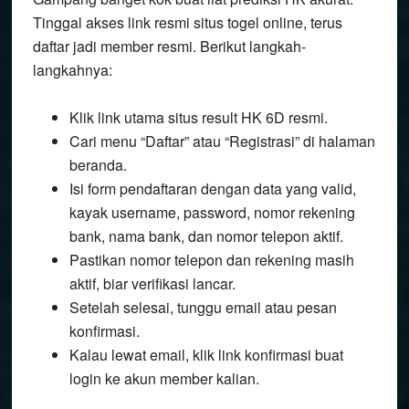
Tinggal akses link resmi situs togel online, terus
daftar jadi member resmi. Berikut langkah-
langkahnya:
Klik link utama situs result HK 6D resmi.
Cari menu “Daftar” atau “Registrasi” di halaman
beranda.
Isi form pendaftaran dengan data yang valid,
kayak username, password, nomor rekening
bank, nama bank, dan nomor telepon aktif.
Pastikan nomor telepon dan rekening masih
aktif, biar verifikasi lancar.
Setelah selesai, tunggu email atau pesan
konfirmasi.
Kalau lewat email, klik link konfirmasi buat
login ke akun member kalian.