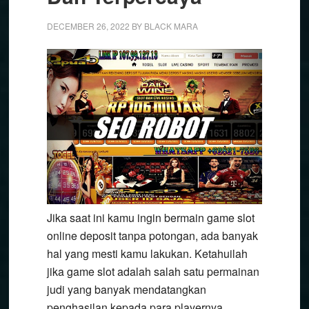
DECEMBER 26, 2022
BY
BLACK MARA
Jika saat ini kamu ingin bermain game slot
online deposit tanpa potongan, ada banyak
hal yang mesti kamu lakukan. Ketahuilah
jika game slot adalah salah satu permainan
judi yang banyak mendatangkan
penghasilan kepada para playernya.