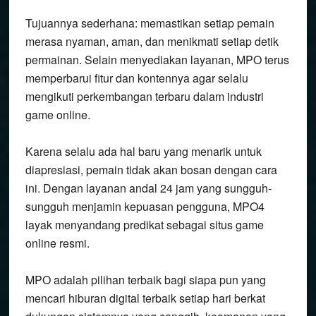
Tujuannya sederhana: memastikan setiap pemain
merasa nyaman, aman, dan menikmati setiap detik
permainan. Selain menyediakan layanan, MPO terus
memperbarui fitur dan kontennya agar selalu
mengikuti perkembangan terbaru dalam industri
game online.
Karena selalu ada hal baru yang menarik untuk
diapresiasi, pemain tidak akan bosan dengan cara
ini. Dengan layanan andal 24 jam yang sungguh-
sungguh menjamin kepuasan pengguna, MPO4
layak menyandang predikat sebagai situs game
online resmi.
MPO adalah pilihan terbaik bagi siapa pun yang
mencari hiburan digital terbaik setiap hari berkat