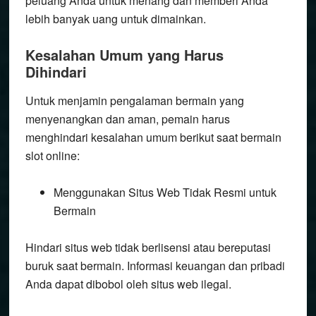
peluang Anda untuk menang dan memberi Anda
lebih banyak uang untuk dimainkan.
Kesalahan Umum yang Harus
Dihindari
Untuk menjamin pengalaman bermain yang
menyenangkan dan aman, pemain harus
menghindari kesalahan umum berikut saat bermain
slot online:
Menggunakan Situs Web Tidak Resmi untuk
Bermain
Hindari situs web tidak berlisensi atau bereputasi
buruk saat bermain. Informasi keuangan dan pribadi
Anda dapat dibobol oleh situs web ilegal.