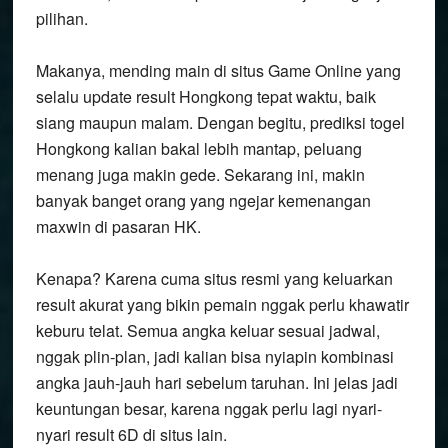
pilihan.
Makanya, mending main di situs Game Online yang
selalu update result Hongkong tepat waktu, baik
siang maupun malam. Dengan begitu, prediksi togel
Hongkong kalian bakal lebih mantap, peluang
menang juga makin gede.
Sekarang ini, makin
banyak banget orang yang ngejar kemenangan
maxwin di pasaran HK.
Kenapa? Karena cuma situs resmi yang keluarkan
result akurat yang bikin pemain nggak perlu khawatir
keburu telat. Semua angka keluar sesuai jadwal,
nggak plin-plan, jadi kalian bisa nyiapin kombinasi
angka jauh-jauh hari sebelum taruhan. Ini jelas jadi
keuntungan besar, karena nggak perlu lagi nyari-
nyari result 6D di situs lain.