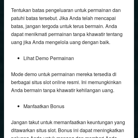
Tentukan batas pengeluaran untuk permainan dan
patuhi batas tersebut. Jika Anda telah mencapai
batas, jangan tergoda untuk terus bermain. Anda
dapat menikmati permainan tanpa khawatir tentang
uang jika Anda mengelola uang dengan baik.
Lihat Demo Permainan
Mode demo untuk permainan mereka tersedia di
berbagai situs slot online resmi. Ini memungkinkan
Anda bermain tanpa khawatir kehilangan uang.
Manfaatkan Bonus
Jangan takut untuk memanfaatkan keuntungan yang
ditawarkan situs slot. Bonus ini dapat meningkatkan