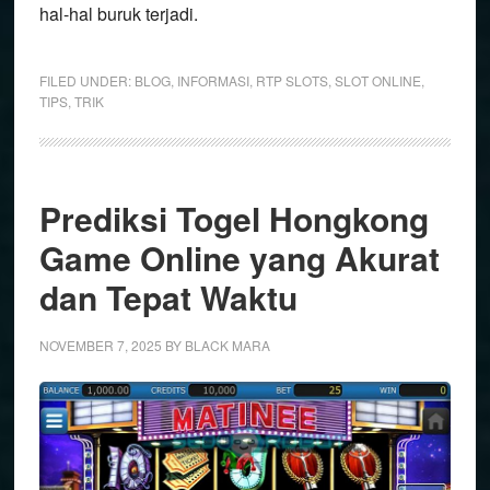
hal-hal buruk terjadi.
FILED UNDER:
BLOG
,
INFORMASI
,
RTP SLOTS
,
SLOT ONLINE
,
TIPS
,
TRIK
Prediksi Togel Hongkong
Game Online yang Akurat
dan Tepat Waktu
NOVEMBER 7, 2025
BY
BLACK MARA