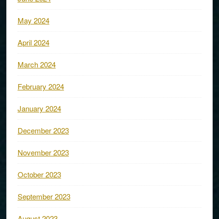
May 2024
April 2024
March 2024
February 2024
January 2024
December 2023
November 2023
October 2023
September 2023
August 2023