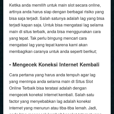
Ketika anda memilih untuk main slot secara online,
artinya anda harus siap dengan berbagai risiko yang
bisa saja terjadi. Salah satunya adalah lag yang bisa
terjadi kapan saja. Untuk bisa mengatasi lag selama
main di situs terbaik, anda bisa menggunakan cara
yang tepat. Tak perlu bingung mencari cara
mengatasi lag yang tepat karena kami akan
membagikan caranya untuk anda seperti berikut;
• Mengecek Koneksi Internet Kembali
Cara pertama yang harus anda tempuh agar lag
yang menimpa anda selama main di Situs Slot
Online Terbaik bisa teratasi adalah dengan
mengecek koneksi internet kembali. Salah satu
factor yang menyebabkan lag adalah koneksi
internet yang menurun atau tiba-tiba lemah. Jadi,