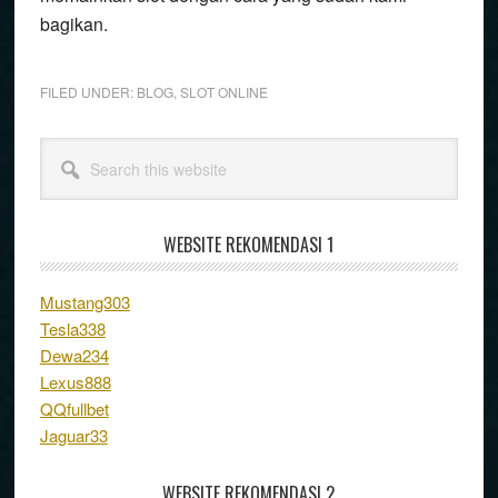
bagikan.
FILED UNDER:
BLOG
,
SLOT ONLINE
Primary
Search
Sidebar
this
website
WEBSITE REKOMENDASI 1
Mustang303
Tesla338
Dewa234
Lexus888
QQfullbet
Jaguar33
WEBSITE REKOMENDASI 2