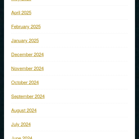
April 2025
February 2025
January 2025
December 2024
November 2024
October 2024
September 2024
August 2024
July 2024
June 2024