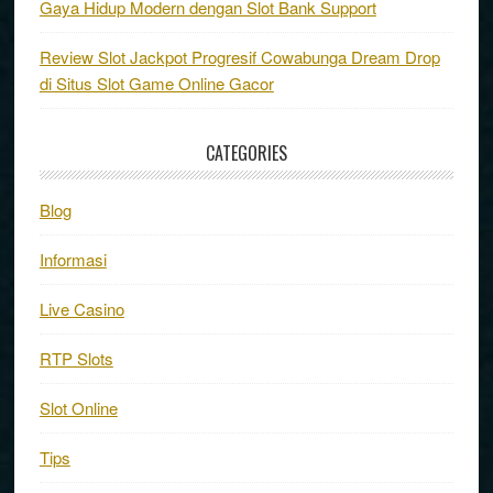
Gaya Hidup Modern dengan Slot Bank Support
Review Slot Jackpot Progresif Cowabunga Dream Drop
di Situs Slot Game Online Gacor
CATEGORIES
Blog
Informasi
Live Casino
RTP Slots
Slot Online
Tips