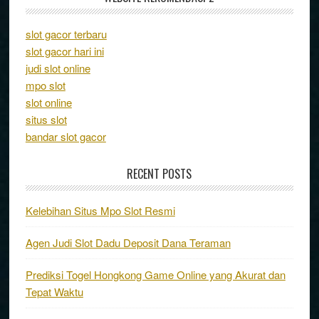
slot gacor terbaru
slot gacor hari ini
judi slot online
mpo slot
slot online
situs slot
bandar slot gacor
RECENT POSTS
Kelebihan Situs Mpo Slot Resmi
Agen Judi Slot Dadu Deposit Dana Teraman
Prediksi Togel Hongkong Game Online yang Akurat dan
Tepat Waktu