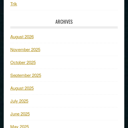
Trik
ARCHIVES
August 2026
November 2025
October 2025
September 2025
August 2025
July 2025
June 2025
May 2025