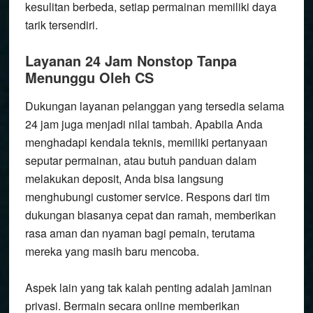
kesulitan berbeda, setiap permainan memiliki daya
tarik tersendiri.
Layanan 24 Jam Nonstop Tanpa
Menunggu Oleh CS
Dukungan layanan pelanggan yang tersedia selama
24 jam juga menjadi nilai tambah. Apabila Anda
menghadapi kendala teknis, memiliki pertanyaan
seputar permainan, atau butuh panduan dalam
melakukan deposit, Anda bisa langsung
menghubungi customer service. Respons dari tim
dukungan biasanya cepat dan ramah, memberikan
rasa aman dan nyaman bagi pemain, terutama
mereka yang masih baru mencoba.
Aspek lain yang tak kalah penting adalah jaminan
privasi. Bermain secara online memberikan