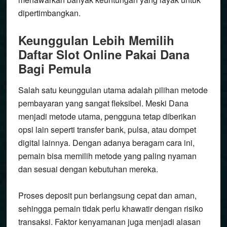
dipertimbangkan.
Keunggulan Lebih Memilih
Daftar Slot Online Pakai Dana
Bagi Pemula
Salah satu keunggulan utama adalah pilihan metode
pembayaran yang sangat fleksibel. Meski Dana
menjadi metode utama, pengguna tetap diberikan
opsi lain seperti transfer bank, pulsa, atau dompet
digital lainnya. Dengan adanya beragam cara ini,
pemain bisa memilih metode yang paling nyaman
dan sesuai dengan kebutuhan mereka.
Proses deposit pun berlangsung cepat dan aman,
sehingga pemain tidak perlu khawatir dengan risiko
transaksi. Faktor kenyamanan juga menjadi alasan