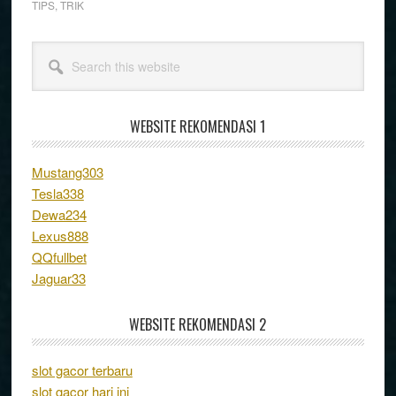
TIPS
,
TRIK
Primary
Search
Sidebar
this
website
WEBSITE REKOMENDASI 1
Mustang303
Tesla338
Dewa234
Lexus888
QQfullbet
Jaguar33
WEBSITE REKOMENDASI 2
slot gacor terbaru
slot gacor hari ini