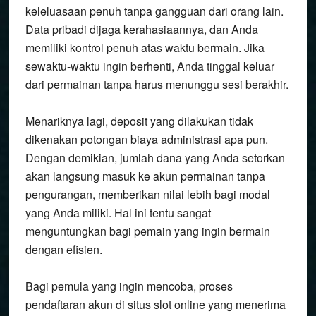
keleluasaan penuh tanpa gangguan dari orang lain.
Data pribadi dijaga kerahasiaannya, dan Anda
memiliki kontrol penuh atas waktu bermain. Jika
sewaktu-waktu ingin berhenti, Anda tinggal keluar
dari permainan tanpa harus menunggu sesi berakhir.
Menariknya lagi, deposit yang dilakukan tidak
dikenakan potongan biaya administrasi apa pun.
Dengan demikian, jumlah dana yang Anda setorkan
akan langsung masuk ke akun permainan tanpa
pengurangan, memberikan nilai lebih bagi modal
yang Anda miliki. Hal ini tentu sangat
menguntungkan bagi pemain yang ingin bermain
dengan efisien.
Bagi pemula yang ingin mencoba, proses
pendaftaran akun di situs slot online yang menerima