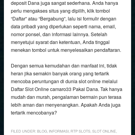
deposit Dana juga sangat sederhana. Anda hanya
perlu mengakses situs yang dipilih, klik tombol
“Daftar” atau “Bergabung”, lalu isi formulir dengan
data pribadi yang diperlukan seperti nama, email,
nomor ponsel, dan informasi lainnya. Setelah
menyetujui syarat dan ketentuan, Anda tinggal
menekan tombol untuk menyelesaikan pendaftaran.
Dengan semua kemudahan dan manfaat ini, tidak
heran jika semakin banyak orang yang tertarik
mencoba peruntungan di dunia slot online melalui
Daftar Slot Online camaro33 Pakai Dana. Tak hanya
mudah dan murah, pengalaman bermain pun terasa
lebih aman dan menyenangkan. Apakah Anda juga
tertarik mencobanya?
FILED UNDER:
BLOG
,
INFORMASI
,
RTP SLOTS
,
SLOT ONLINE
,