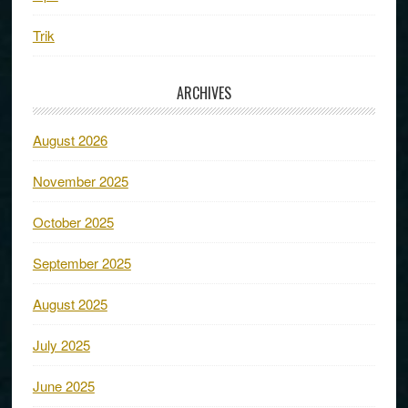
Trik
ARCHIVES
August 2026
November 2025
October 2025
September 2025
August 2025
July 2025
June 2025