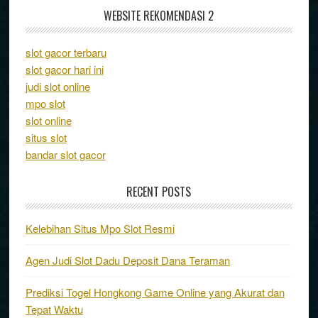
WEBSITE REKOMENDASI 2
slot gacor terbaru
slot gacor hari ini
judi slot online
mpo slot
slot online
situs slot
bandar slot gacor
RECENT POSTS
Kelebihan Situs Mpo Slot Resmi
Agen Judi Slot Dadu Deposit Dana Teraman
Prediksi Togel Hongkong Game Online yang Akurat dan
Tepat Waktu