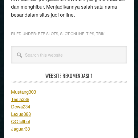
dan menghibur. Menjadikannya salah satu nama
besar dalam situs judi online.
FILED UNDER:
RTP SLOTS
,
SLOT ONLINE
,
TIPS
,
TRIK
Primary
Search
Sidebar
this
website
WEBSITE REKOMENDASI 1
Mustang303
Tesla338
Dewa234
Lexus888
QQfullbet
Jaguar33