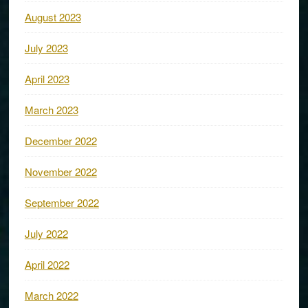
August 2023
July 2023
April 2023
March 2023
December 2022
November 2022
September 2022
July 2022
April 2022
March 2022