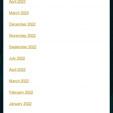
April 2023
March 2023
December 2022
November 2022
September 2022
July 2022
April 2022
March 2022
February 2022
January 2022