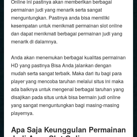
Online ini pastinya akan memberikan berbagai
permainan judi yang menarik serta sangat
menguntungkan. Pastinya anda bisa memiliki
kesempatan untuk menikmati permainan slot online
dan dapat menikmati berbagai permainan judi yang
menarik di dalamnya.
Anda akan menemukan berbagai kualitas permainan
HD yang pastinya Bisa Anda jalankan dengan
mudah serta sangat terbaik. Maka dari itu bagi para
player yang mencoba taruhan melalui situs ini maka
ada baiknya untuk mengenal berbagai taruhan yang
disajikan pada situs untuk bisa bermain judi online
yang sangat menguntungkan bagi masing-masing
playernya.
Apa Saja Keunggulan Permainan