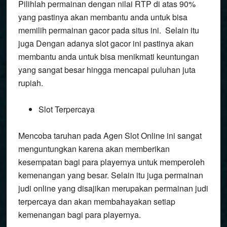
Pilihlah permainan dengan nilai RTP di atas 90%
yang pastinya akan membantu anda untuk bisa
memilih permainan gacor pada situs ini. Selain itu
juga Dengan adanya slot gacor ini pastinya akan
membantu anda untuk bisa menikmati keuntungan
yang sangat besar hingga mencapai puluhan juta
rupiah.
Slot Terpercaya
Mencoba taruhan pada Agen Slot Online ini sangat
menguntungkan karena akan memberikan
kesempatan bagi para playernya untuk memperoleh
kemenangan yang besar. Selain itu juga permainan
judi online yang disajikan merupakan permainan judi
terpercaya dan akan membahayakan setiap
kemenangan bagi para playernya.