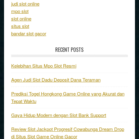
judi slot online
mpo slot
slot online
situs slot
bandar slot gacor
RECENT POSTS
Kelebihan Situs Mpo Slot Resmi
Agen Judi Slot Dadu Deposit Dana Teraman
Prediksi Togel Hongkong Game Online yang Akurat dan
Tepat Waktu
Gaya Hidup Modern dengan Slot Bank Support
Review Slot Jackpot Progresif Cowabunga Dream Drop
di Situs Slot Game Online Gacor