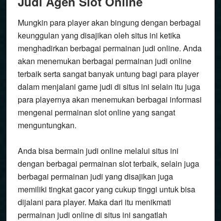
Judi Agen Slot Online
Mungkin para player akan bingung dengan berbagai
keunggulan yang disajikan oleh situs ini ketika
menghadirkan berbagai permainan judi online. Anda
akan menemukan berbagai permainan judi online
terbaik serta sangat banyak untung bagi para player
dalam menjalani game judi di situs ini selain itu juga
para playernya akan menemukan berbagai informasi
mengenai permainan slot online yang sangat
menguntungkan.
Anda bisa bermain judi online melalui situs ini
dengan berbagai permainan slot terbaik, selain juga
berbagai permainan judi yang disajikan juga
memiliki tingkat gacor yang cukup tinggi untuk bisa
dijalani para player. Maka dari itu menikmati
permainan judi online di situs ini sangatlah