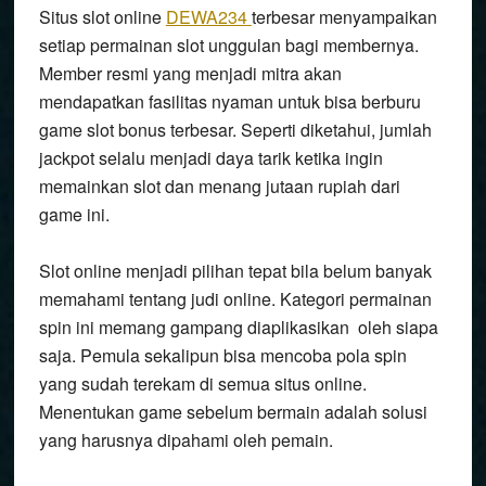
Situs slot online
DEWA234
terbesar menyampaikan
setiap permainan slot unggulan bagi membernya.
Member resmi yang menjadi mitra akan
mendapatkan fasilitas nyaman untuk bisa berburu
game slot bonus terbesar. Seperti diketahui, jumlah
jackpot selalu menjadi daya tarik ketika ingin
memainkan slot dan menang jutaan rupiah dari
game ini.
Slot online menjadi pilihan tepat bila belum banyak
memahami tentang judi online. Kategori permainan
spin ini memang gampang diaplikasikan oleh siapa
saja. Pemula sekalipun bisa mencoba pola spin
yang sudah terekam di semua situs online.
Menentukan game sebelum bermain adalah solusi
yang harusnya dipahami oleh pemain.