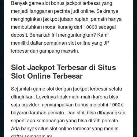
Banyak game slot bonus jackpot terbesar yang
menjadi langganan pecinta judi online. Sekiranya
menginginkan jackpot jutaan rupiah, pemain hanya
membutuhkan modal kurang dari 10000 sebagai
deposit. Benarkah ini menguntungkan? Kami
memiliki daftar permainan slot online yang JP
terbesar dan gampang maxwin.
Slot Jackpot Terbesar di Situs
Slot Online Terbesar
Sejumlah game slot dengan jackpot terbesar selalu
diinginkan. Levelnya tidak main-main karena bisa
saja provider menyampaikan bonus melebihi 1000x
bayaran taruhan pemain. Dari sini, bisa dibayangkan
seperti apa kemenangan yang bisa diraih pemain.
Ada banyak situs slot online terbesar yang merilis
daftar semacam ini.