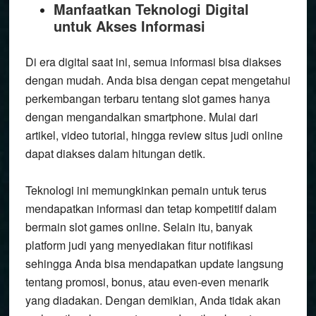
Manfaatkan Teknologi Digital
untuk Akses Informasi
Di era digital saat ini, semua informasi bisa diakses
dengan mudah. Anda bisa dengan cepat mengetahui
perkembangan terbaru tentang slot games hanya
dengan mengandalkan smartphone. Mulai dari
artikel, video tutorial, hingga review situs judi online
dapat diakses dalam hitungan detik.
Teknologi ini memungkinkan pemain untuk terus
mendapatkan informasi dan tetap kompetitif dalam
bermain slot games online. Selain itu, banyak
platform judi yang menyediakan fitur notifikasi
sehingga Anda bisa mendapatkan update langsung
tentang promosi, bonus, atau even-even menarik
yang diadakan. Dengan demikian, Anda tidak akan