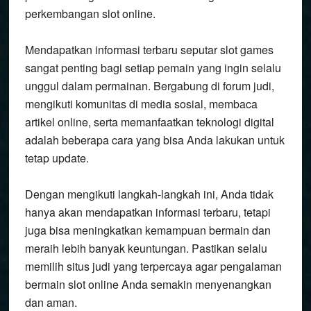
perkembangan slot online.
Mendapatkan informasi terbaru seputar slot games
sangat penting bagi setiap pemain yang ingin selalu
unggul dalam permainan. Bergabung di forum judi,
mengikuti komunitas di media sosial, membaca
artikel online, serta memanfaatkan teknologi digital
adalah beberapa cara yang bisa Anda lakukan untuk
tetap update.
Dengan mengikuti langkah-langkah ini, Anda tidak
hanya akan mendapatkan informasi terbaru, tetapi
juga bisa meningkatkan kemampuan bermain dan
meraih lebih banyak keuntungan. Pastikan selalu
memilih situs judi yang terpercaya agar pengalaman
bermain slot online Anda semakin menyenangkan
dan aman.