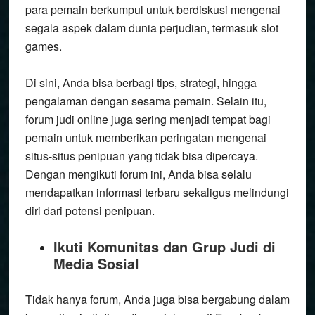
para pemain berkumpul untuk berdiskusi mengenai
segala aspek dalam dunia perjudian, termasuk slot
games.
Di sini, Anda bisa berbagi tips, strategi, hingga
pengalaman dengan sesama pemain. Selain itu,
forum judi online juga sering menjadi tempat bagi
pemain untuk memberikan peringatan mengenai
situs-situs penipuan yang tidak bisa dipercaya.
Dengan mengikuti forum ini, Anda bisa selalu
mendapatkan informasi terbaru sekaligus melindungi
diri dari potensi penipuan.
Ikuti Komunitas dan Grup Judi di
Media Sosial
Tidak hanya forum, Anda juga bisa bergabung dalam