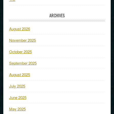
ARCHIVES
August 2026
November 2025
October 2025
September 2025
August 2025
July 2025
June 2025
May 2025