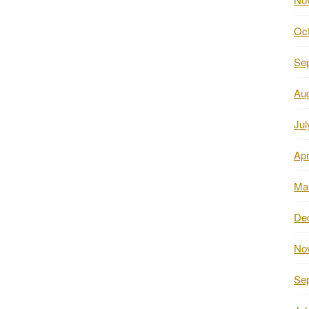
Oc
Se
Au
Jul
Apr
Ma
De
No
Se