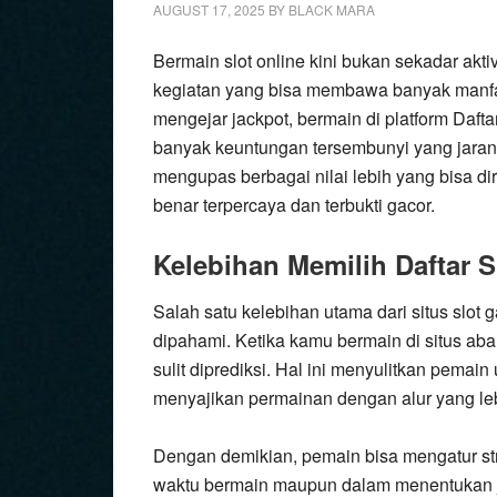
AUGUST 17, 2025
BY
BLACK MARA
Bermain slot online kini bukan sekadar akt
kegiatan yang bisa membawa banyak manfaa
mengejar jackpot, bermain di platform Dafta
banyak keuntungan tersembunyi yang jarang 
mengupas berbagai nilai lebih yang bisa di
benar terpercaya dan terbukti gacor.
Kelebihan Memilih Daftar S
Salah satu kelebihan utama dari situs slot
dipahami. Ketika kamu bermain di situs ab
sulit diprediksi. Hal ini menyulitkan pemain
menyajikan permainan dengan alur yang leb
Dengan demikian, pemain bisa mengatur stra
waktu bermain maupun dalam menentukan j