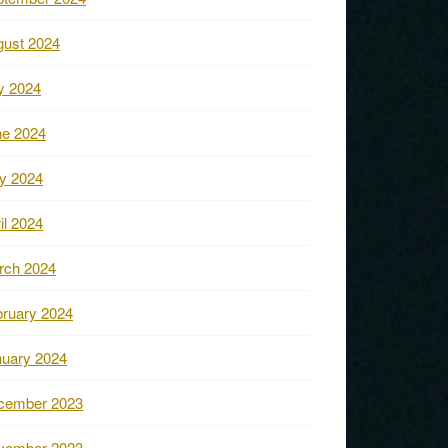
gust 2024
y 2024
ne 2024
y 2024
il 2024
rch 2024
ruary 2024
nuary 2024
cember 2023
vember 2023