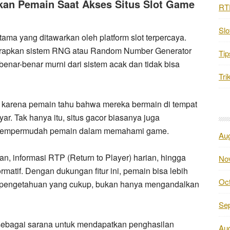
ikan Pemain Saat Akses Situs Slot Game
RT
Slo
ama yang ditawarkan oleh platform slot terpercaya.
enerapkan sistem RNG atau Random Number Generator
Tip
n benar-benar murni dari sistem acak dan tidak bisa
Tri
 karena pemain tahu bahwa mereka bermain di tempat
yar. Tak hanya itu, situs gacor biasanya juga
ng mempermudah pemain dalam memahami game.
Au
n, informasi RTP (Return to Player) harian, hingga
No
ormatif. Dengan dukungan fitur ini, pemain bisa lebih
Oc
al pengetahuan yang cukup, bukan hanya mengandalkan
Se
sebagai sarana untuk mendapatkan penghasilan
Au