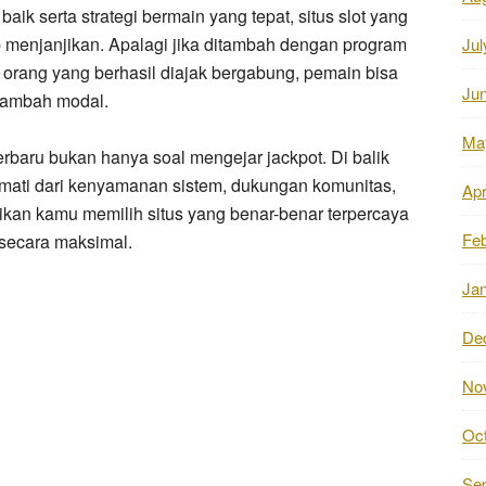
k serta strategi bermain yang tepat, situs slot yang
p menjanjikan. Apalagi jika ditambah dengan program
Jul
p orang yang berhasil diajak bergabung, pemain bisa
Ju
nambah modal.
Ma
erbaru bukan hanya soal mengejar jackpot. Di balik
nikmati dari kenyamanan sistem, dukungan komunitas,
Apr
stikan kamu memilih situs yang benar-benar terpercaya
Feb
 secara maksimal.
Ja
De
No
Oc
Se