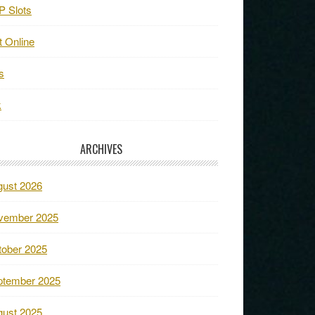
P Slots
t Online
s
k
ARCHIVES
gust 2026
vember 2025
tober 2025
ptember 2025
gust 2025