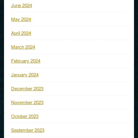
June 2024
May 2024
April 2024
March 2024
February 2024
January 2024
December 2023
November 2023
October 2023
September 2023