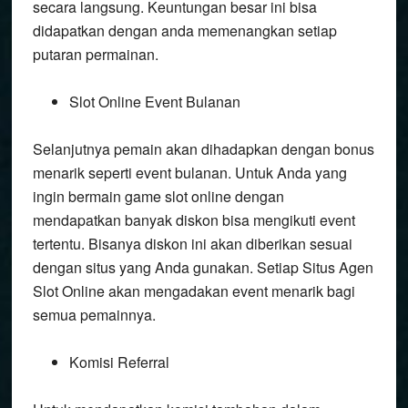
secara langsung. Keuntungan besar ini bisa
didapatkan dengan anda memenangkan setiap
putaran permainan.
Slot Online Event Bulanan
Selanjutnya pemain akan dihadapkan dengan bonus
menarik seperti event bulanan. Untuk Anda yang
ingin bermain game slot online dengan
mendapatkan banyak diskon bisa mengikuti event
tertentu. Bisanya diskon ini akan diberikan sesuai
dengan situs yang Anda gunakan. Setiap Situs Agen
Slot Online akan mengadakan event menarik bagi
semua pemainnya.
Komisi Referral