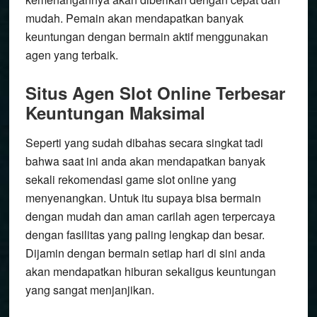
mudah. Pemain akan mendapatkan banyak
keuntungan dengan bermain aktif menggunakan
agen yang terbaik.
Situs Agen Slot Online Terbesar
Keuntungan Maksimal
Seperti yang sudah dibahas secara singkat tadi
bahwa saat ini anda akan mendapatkan banyak
sekali rekomendasi game slot online yang
menyenangkan. Untuk itu supaya bisa bermain
dengan mudah dan aman carilah agen terpercaya
dengan fasilitas yang paling lengkap dan besar.
Dijamin dengan bermain setiap hari di sini anda
akan mendapatkan hiburan sekaligus keuntungan
yang sangat menjanjikan.