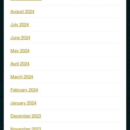
August 2024
July 2024
June 2024
May 2024
April 2024
March 2024
February 2024
January 2024
December 2023
November 2023