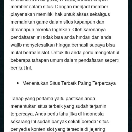
member dalam situs. Dengan menjadi member
player akan memiliki hak untuk akses sekaligus
memainkan game dalam situs kapanpun dan
dimanapun mereka inginkan. Oleh karenanya
pendaftaran ini tidak bisa anda hindari dan anda
wajib menyelesaikan hingga berhasil supaya bisa
mulai bermain slot. Untuk itu anda perlu mengetahui
beberapa tahapan umum dalam pendaftaran seperti
berikut ini.
Menentukan Situs Terbaik Paling Terpercaya
Tahap yang pertama yaitu pastikan anda
menentukan situs terbaik yang sudah terjamin
terpercaya. Anda perlu tahu jika di Indonesia
sekarang ini sudah banyak sekali beredar situs
penyedia konten slot yang tersedia di jejaring