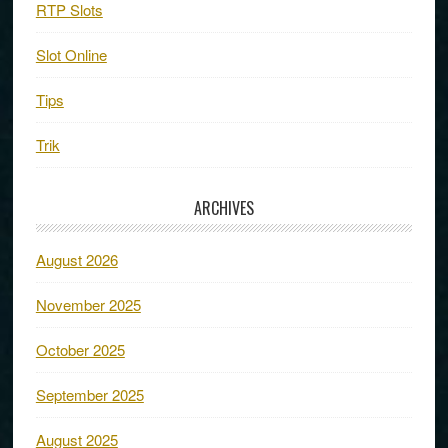
RTP Slots
Slot Online
Tips
Trik
ARCHIVES
August 2026
November 2025
October 2025
September 2025
August 2025