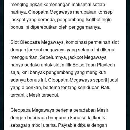
mengingingkan kemenangan maksimal setiap
harinya.
Cleopatra Megaways merupakan konsep
jackpot yang berbeda, pengembang Isoftbet ingin
bonus ini diperebutkan oleh penggemarnya.
Slot Cleopatra Megaways, kombinasi permainan slot
dengan jackpot megaways yang selama ini dikenal
menggiurkan.
Sebelumnya, jackpot Megaways
hanya berlaku untuk slot milik Betsoft dan Playtech
saja, kini banyak pengembang yang mengikuti
adanya bonus ini. Cleopatra Megaways seperti judul
yang diberikan, bertema tentang kehidupan Ratu
tercantik Mesir tersebut.
Cleopatra Megaways bertema peradaban Mesir
dengan beberapa bangunan kuno serta ikonik
sebagai simbol utama. Paytable dibuat dengan