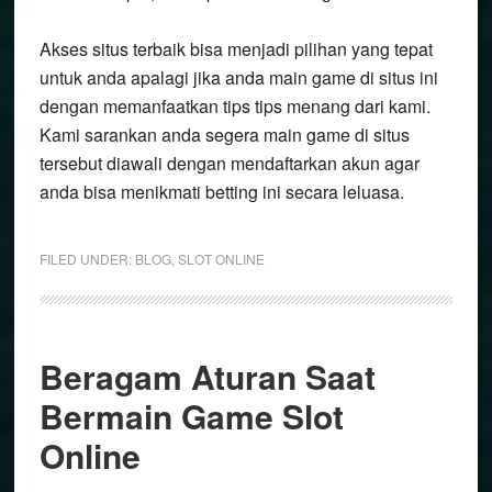
Akses situs terbaik bisa menjadi pilihan yang tepat
untuk anda apalagi jika anda main game di situs ini
dengan memanfaatkan tips tips menang dari kami.
Kami sarankan anda segera main game di situs
tersebut diawali dengan mendaftarkan akun agar
anda bisa menikmati betting ini secara leluasa.
FILED UNDER:
BLOG
,
SLOT ONLINE
Beragam Aturan Saat
Bermain Game Slot
Online