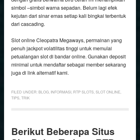
simbol –simbol warna sepadan. Belum lagi efek
kejutan dari sinar emas setiap kali bingkai terbentuk
dari cascading.
Slot online
Cleopatra Megaways, permainan yang
penuh jackpot volatilitas tinggi untuk memulai
petualangan slot di bandar online. Gunakan deposit
minimal untuk mendaftar sebagai member sekarang
juga di link alternatif kami.
FILED UNDER:
BLOG
,
INFORMASI
,
RTP SLOTS
,
SLOT ONLINE
,
TIPS
,
TRIK
Berikut Beberapa Situs