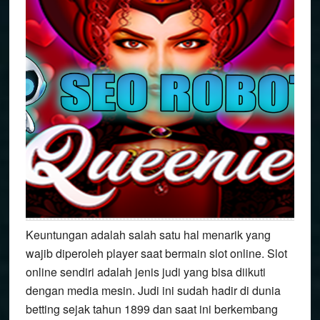
Keuntungan adalah salah satu hal menarik yang
wajib diperoleh player saat bermain slot online. Slot
online sendiri adalah jenis judi yang bisa diikuti
dengan media mesin. Judi ini sudah hadir di dunia
betting sejak tahun 1899 dan saat ini berkembang