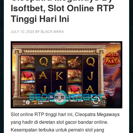
Isoftbet, Slot Online RTP
Tinggi Hari Ini
JULY 10, 2024
BY
BLACK MARA
Slot online
RTP tinggi hari ini, Cleopatra Megaways
yang hadir di deretan slot gacor bandar online.
Kesempatan terbuka untuk pemain slot yang