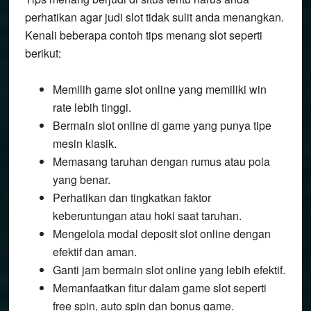
perhatikan agar judi slot tidak sulit anda menangkan.
Kenali beberapa contoh tips menang slot seperti
berikut:
Memilih game slot online yang memiliki win
rate lebih tinggi.
Bermain slot online di game yang punya tipe
mesin klasik.
Memasang taruhan dengan rumus atau pola
yang benar.
Perhatikan dan tingkatkan faktor
keberuntungan atau hoki saat taruhan.
Mengelola modal deposit slot online dengan
efektif dan aman.
Ganti jam bermain slot online yang lebih efektif.
Memanfaatkan fitur dalam game slot seperti
free spin, auto spin dan bonus game.