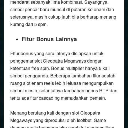
mendarat sebanyak lima kombinasi. Sayangnya,
simbol pencar baru muncul di putaran ke enam dan
seterusnya, masih cukup jauh bila berharap menang
kurang dari 5 spin.
Fitur Bonus Lainnya
Fitur bonus yang seru lainnya disiapkan untuk
penggemar slot Cleopatra Megaways dengan
ketentuan free spin. Bonus multiplier hanya 5 kali
simbol pengganda.
Beberapa tambahan fitur adalah
ruang slot enam reels lebih leluasa mengumpulkan
simbol mesin, selanjutnya tambahan bonus RTP dan
tentu ada fitur cascading memudahkan pemain.
Menang berulang kali dengan slot Cleopatra
Megaways yang diproduksi oleh Isoftbet. Game
dengan grafis berwarna biru cerah ini menampilkan