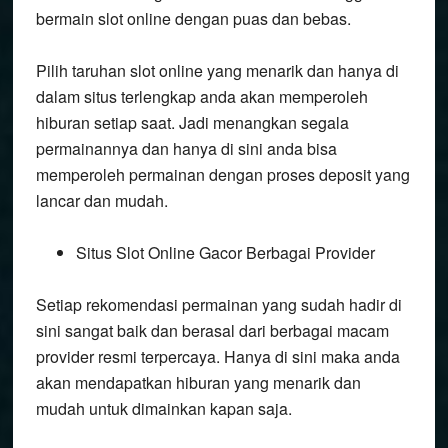
bermain slot online dengan puas dan bebas.
Pilih taruhan slot online yang menarik dan hanya di
dalam situs terlengkap anda akan memperoleh
hiburan setiap saat. Jadi menangkan segala
permainannya dan hanya di sini anda bisa
memperoleh permainan dengan proses deposit yang
lancar dan mudah.
Situs Slot Online Gacor Berbagai Provider
Setiap rekomendasi permainan yang sudah hadir di
sini sangat baik dan berasal dari berbagai macam
provider resmi terpercaya. Hanya di sini maka anda
akan mendapatkan hiburan yang menarik dan
mudah untuk dimainkan kapan saja.