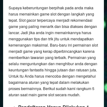
Supaya keberuntungan berpihak pada anda maka
harus memainkan game slot dengan langkah yang
tepat. Slot gacor terpercaya menjadi rekomendasi
game yang paling menarik dan bisa diakses dengan
lancar. Jadi jika anda ingin memainkannya harus
menggunakan tips dan trik jitu untuk mendapatkan
kemenangan maksimal. Baru-baru ini permainan slot
menjadi game yang kerap diperbincangkan karena
memberikan tawaran yang terbaik. Permainan yang
selalu menguntungkan dan menghibur anda dengan
keuntungan fantastis hingga jutaan dan ratusan juta.
Untuk itu Anda harus mencoba dengan mengetahui
bagaimana aturan yang tepat dalam melakukan
proses bermainnya. Berikut sudah kami rangkum 5
aturan saat main game slot secara mudah.
Pendaftaran Hanya Dilakukan 1