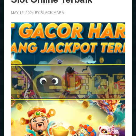
MAY 15, 2024
BY
BLACK MARA