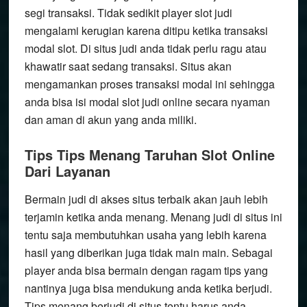
segi transaksi. Tidak sedikit player slot judi
mengalami kerugian karena ditipu ketika transaksi
modal slot. Di situs judi anda tidak perlu ragu atau
khawatir saat sedang transaksi. Situs akan
mengamankan proses transaksi modal ini sehingga
anda bisa isi modal slot judi online secara nyaman
dan aman di akun yang anda miliki.
Tips Tips Menang Taruhan Slot Online
Dari Layanan
Bermain judi di akses situs terbaik akan jauh lebih
terjamin ketika anda menang. Menang judi di situs ini
tentu saja membutuhkan usaha yang lebih karena
hasil yang diberikan juga tidak main main. Sebagai
player anda bisa bermain dengan ragam tips yang
nantinya juga bisa mendukung anda ketika berjudi.
Tips menang berjudi di situs tentu harus anda