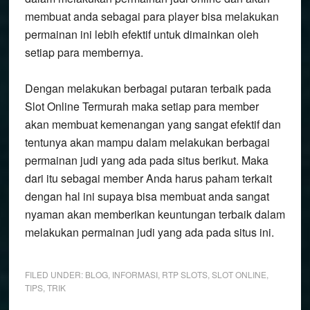
membuat anda sebagai para player bisa melakukan
permainan ini lebih efektif untuk dimainkan oleh
setiap para membernya.
Dengan melakukan berbagai putaran terbaik pada
Slot Online Termurah maka setiap para member
akan membuat kemenangan yang sangat efektif dan
tentunya akan mampu dalam melakukan berbagai
permainan judi yang ada pada situs berikut. Maka
dari itu sebagai member Anda harus paham terkait
dengan hal ini supaya bisa membuat anda sangat
nyaman akan memberikan keuntungan terbaik dalam
melakukan permainan judi yang ada pada situs ini.
FILED UNDER:
BLOG
,
INFORMASI
,
RTP SLOTS
,
SLOT ONLINE
,
TIPS
,
TRIK