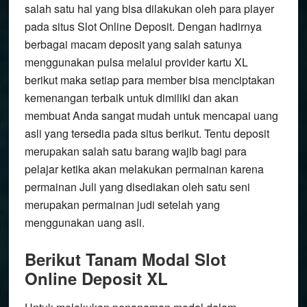
salah satu hal yang bisa dilakukan oleh para player
pada situs Slot Online Deposit. Dengan hadirnya
berbagai macam deposit yang salah satunya
menggunakan pulsa melalui provider kartu XL
berikut maka setiap para member bisa menciptakan
kemenangan terbaik untuk dimiliki dan akan
membuat Anda sangat mudah untuk mencapai uang
asli yang tersedia pada situs berikut. Tentu deposit
merupakan salah satu barang wajib bagi para
pelajar ketika akan melakukan permainan karena
permainan Juli yang disediakan oleh satu seni
merupakan permainan judi setelah yang
menggunakan uang asli.
Berikut Tanam Modal Slot
Online Deposit XL