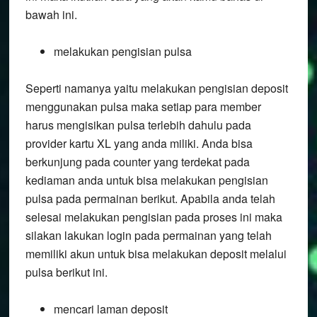
bawah ini.
melakukan pengisian pulsa
Seperti namanya yaitu melakukan pengisian deposit
menggunakan pulsa maka setiap para member
harus mengisikan pulsa terlebih dahulu pada
provider kartu XL yang anda miliki. Anda bisa
berkunjung pada counter yang terdekat pada
kediaman anda untuk bisa melakukan pengisian
pulsa pada permainan berikut. Apabila anda telah
selesai melakukan pengisian pada proses ini maka
silakan lakukan login pada permainan yang telah
memiliki akun untuk bisa melakukan deposit melalui
pulsa berikut ini.
mencari laman deposit