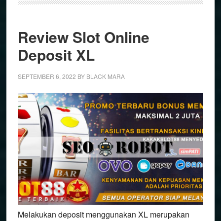
Review Slot Online
Deposit XL
SEPTEMBER 6, 2022
BY
BLACK MARA
Melakukan deposit menggunakan XL merupakan