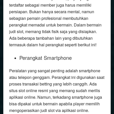
terdaftar sebagai member juga harus memiliki
persiapan. Bukan hanya secara mental, namun
sebagian pemain profesional membutuhkan
perangkat memadai untuk bermain. Dalam bermain
judi slot, memang tidak fisik saja yang disiapkan.
Ada beberapa tambahan lain yang dibutuhkan
termasuk dalam hal perangkat seperti berikut ini!
Perangkat Smartphone
Peralatan yang sangat penting adalah smartphone
atau telepon genggam. Perangkat ini digunakan saat
proses transaksi betting yang lebih canggih. Ada
situs slot online resmi yang memang sudah merilis
aplikasi online. Namun, terkadang smartphone juga
bisa dipakai untuk bermain apabila player memilih
mengoperasikan judi slot via aplikasi online.