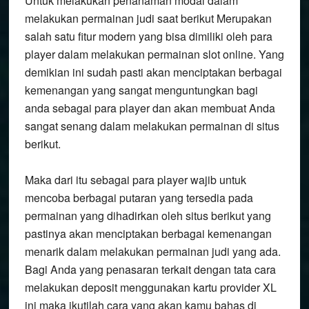
Untuk melakukan penanaman modal dalam
melakukan permainan judi saat berikut Merupakan
salah satu fitur modern yang bisa dimiliki oleh para
player dalam melakukan permainan slot online. Yang
demikian ini sudah pasti akan menciptakan berbagai
kemenangan yang sangat menguntungkan bagi
anda sebagai para player dan akan membuat Anda
sangat senang dalam melakukan permainan di situs
berikut.
Maka dari itu sebagai para player wajib untuk
mencoba berbagai putaran yang tersedia pada
permainan yang dihadirkan oleh situs berikut yang
pastinya akan menciptakan berbagai kemenangan
menarik dalam melakukan permainan judi yang ada.
Bagi Anda yang penasaran terkait dengan tata cara
melakukan deposit menggunakan kartu provider XL
ini maka ikutilah cara yang akan kamu bahas di