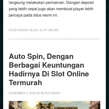
langsung melakukan permainan. Dengan deposit
yang lebih cepat juga akan membuat player lebih
percaya pada situs resmi ini.
FILED UNDER:
BLOG
,
SLOT ONLINE
Auto Spin, Dengan
Berbagai Keuntungan
Hadirnya Di Slot Online
Termurah
NOVEMBER 3, 2022
BY
BLACK MARA