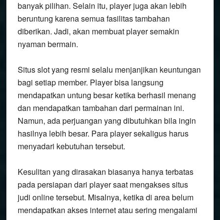
banyak pilihan. Selain itu, player juga akan lebih
beruntung karena semua fasilitas tambahan
diberikan. Jadi, akan membuat player semakin
nyaman bermain.
Situs slot yang resmi selalu menjanjikan keuntungan
bagi setiap member. Player bisa langsung
mendapatkan untung besar ketika berhasil menang
dan mendapatkan tambahan dari permainan ini.
Namun, ada perjuangan yang dibutuhkan bila ingin
hasilnya lebih besar. Para player sekaligus harus
menyadari kebutuhan tersebut.
Kesulitan yang dirasakan biasanya hanya terbatas
pada persiapan dari player saat mengakses situs
judi online tersebut. Misalnya, ketika di area belum
mendapatkan akses internet atau sering mengalami