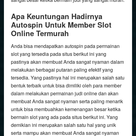
Apa Keuntungan Hadirnya
Autospin Untuk Member Slot
Online Termurah
Anda bisa mendapatkan autospin pada permainan
slot yang tersedia pada situs berikut ini yang
pastinya akan membuat Anda sangat nyaman dalam
melakukan berbagai putaran paling efektif yang
tersedia. Yang pastinya hal ini merupakan salah satu
bentuk terbaik untuk bisa dimiliki oleh para member
dalam melakukan permainan judi online dan akan
membuat Anda sangat nyaman serta paling menarik
untuk bisa membuahkan kemenangan besar ketika
bermain slot yang ada pada situs berikut ini. Yang
demikian ini merupakan salah satu hal yang unik
serta mampu akan membuat Anda sangat nyaman