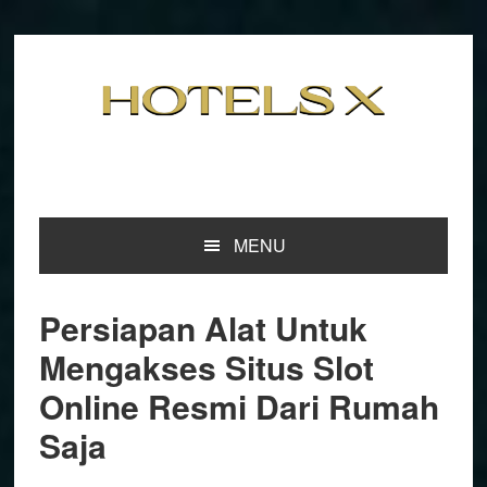
Skip
Skip
Skip
to
to
to
primary
main
primary
navigation
content
sidebar
MENU
Persiapan Alat Untuk
Mengakses Situs Slot
Online Resmi Dari Rumah
Saja