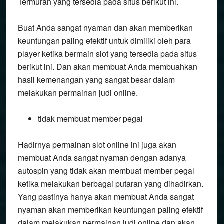
Termurah yang tersedia pada situs berikut ini.
Buat Anda sangat nyaman dan akan memberikan
keuntungan paling efektif untuk dimiliki oleh para
player ketika bermain slot yang tersedia pada situs
berikut ini. Dan akan membuat Anda membuahkan
hasil kemenangan yang sangat besar dalam
melakukan permainan judi online.
tidak membuat member pegal
Hadirnya permainan slot online ini juga akan
membuat Anda sangat nyaman dengan adanya
autospin yang tidak akan membuat member pegal
ketika melakukan berbagai putaran yang dihadirkan.
Yang pastinya hanya akan membuat Anda sangat
nyaman akan memberikan keuntungan paling efektif
dalam melakukan permainan judi online dan akan