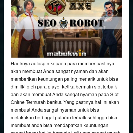
Hadirnya autospin kepada para member pastinya
akan membuat Anda sangat nyaman dan akan
memberikan keuntungan paling menarik untuk bisa
dimiliki oleh para player ketika bermain slot terbaik
dan akan membuat Anda sangat nyaman pada Slot
Online Termurah berikut. Yang pastinya hal ini akan
membuat Anda sangat nyaman untuk bisa
melakukan berbagai putaran terbaik sehingga bisa
membuat anda bisa mendapatkan keuntungan
sangat besar ketika bermain judi yang sangat murah.