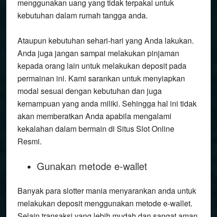
menggunakan uang yang tidak terpakai untuk
kebutuhan dalam rumah tangga anda.
Ataupun kebutuhan sehari-hari yang Anda lakukan.
Anda juga jangan sampai melakukan pinjaman
kepada orang lain untuk melakukan deposit pada
permainan ini. Kami sarankan untuk menyiapkan
modal sesuai dengan kebutuhan dan juga
kemampuan yang anda miliki. Sehingga hal ini tidak
akan memberatkan Anda apabila mengalami
kekalahan dalam bermain di Situs Slot Online
Resmi.
Gunakan metode e-wallet
Banyak para slotter mania menyarankan anda untuk
melakukan deposit menggunakan metode e-wallet.
Selain transaksi yang lebih mudah dan sangat aman