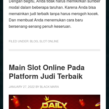
Dengan begitu, Anda tidak harus memikirkan sumber
modal dalam beberapa taruhan. Karena Anda bisa
memainkan judi terbaik tanpa harus merogoh kocek.
Dan membuat Anda menemukan cara baru
bersenang-senang penuh keseruan.
FILED UNDER:
BLOG
,
SLOT ONLINE
Main Slot Online Pada
Platform Judi Terbaik
JANUARY 27, 2022
BY
BLACK MARA