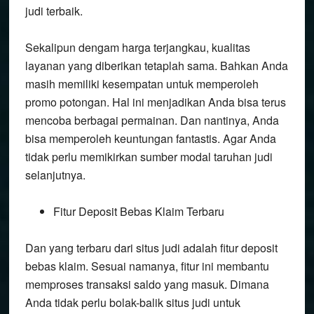
judi terbaik.
Sekalipun dengam harga terjangkau, kualitas
layanan yang diberikan tetaplah sama. Bahkan Anda
masih memiliki kesempatan untuk memperoleh
promo potongan. Hal ini menjadikan Anda bisa terus
mencoba berbagai permainan. Dan nantinya, Anda
bisa memperoleh keuntungan fantastis. Agar Anda
tidak perlu memikirkan sumber modal taruhan judi
selanjutnya.
Fitur Deposit Bebas Klaim Terbaru
Dan yang terbaru dari situs judi adalah fitur deposit
bebas klaim. Sesuai namanya, fitur ini membantu
memproses transaksi saldo yang masuk. Dimana
Anda tidak perlu bolak-balik situs judi untuk