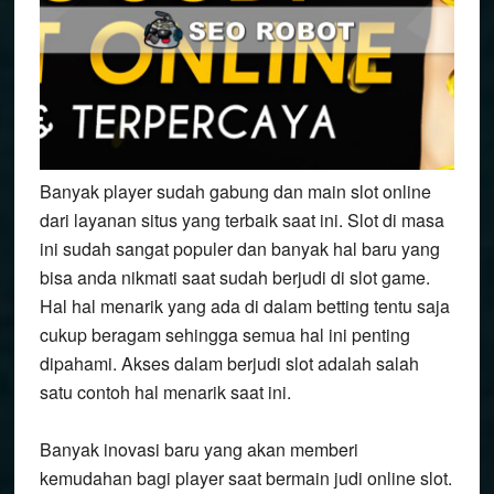
Banyak player sudah gabung dan main slot online
dari layanan situs yang terbaik saat ini. Slot di masa
ini sudah sangat populer dan banyak hal baru yang
bisa anda nikmati saat sudah berjudi di slot game.
Hal hal menarik yang ada di dalam betting tentu saja
cukup beragam sehingga semua hal ini penting
dipahami. Akses dalam berjudi slot adalah salah
satu contoh hal menarik saat ini.
Banyak inovasi baru yang akan memberi
kemudahan bagi player saat bermain judi online slot.