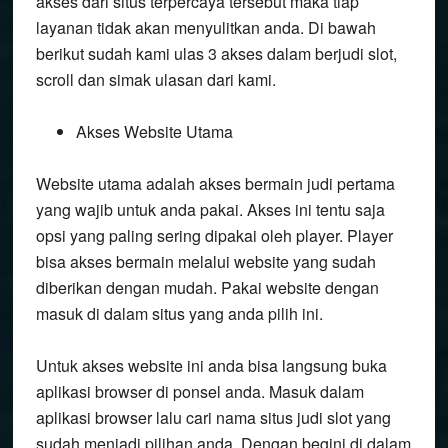
akses dari situs terpercaya tersebut maka tiap
layanan tidak akan menyulitkan anda. Di bawah
berikut sudah kami ulas 3 akses dalam berjudi slot,
scroll dan simak ulasan dari kami.
Akses Website Utama
Website utama adalah akses bermain judi pertama
yang wajib untuk anda pakai. Akses ini tentu saja
opsi yang paling sering dipakai oleh player. Player
bisa akses bermain melalui website yang sudah
diberikan dengan mudah. Pakai website dengan
masuk di dalam situs yang anda pilih ini.
Untuk akses website ini anda bisa langsung buka
aplikasi browser di ponsel anda. Masuk dalam
aplikasi browser lalu cari nama situs judi slot yang
sudah menjadi pilihan anda. Dengan begini di dalam