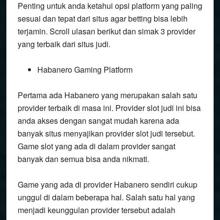
Penting untuk anda ketahui opsi platform yang paling
sesuai dan tepat dari situs agar betting bisa lebih
terjamin. Scroll ulasan berikut dan simak 3 provider
yang terbaik dari situs judi.
Habanero Gaming Platform
Pertama ada Habanero yang merupakan salah satu
provider terbaik di masa ini. Provider slot judi ini bisa
anda akses dengan sangat mudah karena ada
banyak situs menyajikan provider slot judi tersebut.
Game slot yang ada di dalam provider sangat
banyak dan semua bisa anda nikmati.
Game yang ada di provider Habanero sendiri cukup
unggul di dalam beberapa hal. Salah satu hal yang
menjadi keunggulan provider tersebut adalah