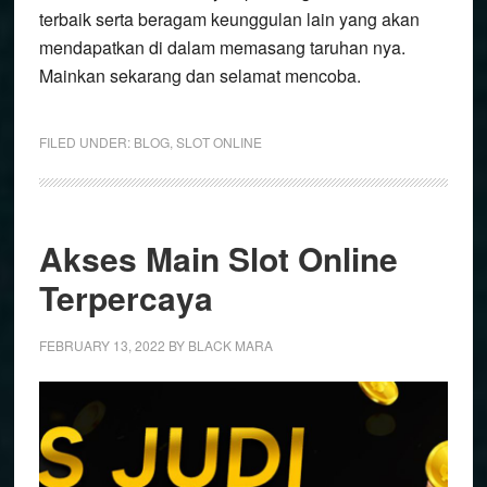
terbaik serta beragam keunggulan lain yang akan
mendapatkan di dalam memasang taruhan nya.
Mainkan sekarang dan selamat mencoba.
FILED UNDER:
BLOG
,
SLOT ONLINE
Akses Main Slot Online
Terpercaya
FEBRUARY 13, 2022
BY
BLACK MARA