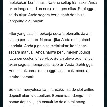
melakukan konfirmasi. Karena setiap transaksi Anda
akan langsung diproses oleh agen situs. Sehingga
saldo akun Anda segera bertambah dan bisa
langsung digunakan.
Fitur yang satu ini bekerja secara otomatis dalam
setiap permainan. Namun, jika Anda mengalami
kendala, Anda juga bisa melakukan konfirmasi
secara manual. Anda hanya perlu menghubungi
layanan customer service. Selanjutnya agen situs
akan segera memproses laporan Anda. Sehingga
Anda tidak harus menunggu lagi untuk memulai
taruhan terbaik.
Setelah menyelesaikan transaksi, saldo slot online
deposit akan didapatkan. Bersamaan dengan itu,
bonus deposit juga masuk ke dalam rekening.