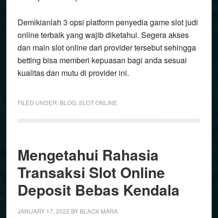
Demikianlah 3 opsi platform penyedia game slot judi
online terbaik yang wajib diketahui. Segera akses
dan main slot online dari provider tersebut sehingga
betting bisa memberi kepuasan bagi anda sesuai
kualitas dan mutu di provider ini.
FILED UNDER:
BLOG
,
SLOT ONLINE
Mengetahui Rahasia
Transaksi Slot Online
Deposit Bebas Kendala
JANUARY 17, 2022
BY
BLACK MARA