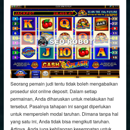
Seorang pemain judi tentu tidak boleh mengabaikan
prosedur slot online deposit. Dalam setiap
permainan, Anda diharuskan untuk melakukan hal
tersebut. Pasalnya tahapan ini sangat diperlukan
untuk memperoleh modal taruhan. Dimana tanpa hal
yang satu ini, Anda tidak bisa mengikuti taruhan.
Artinya, Anda juga kehilangan kesempatan untuk