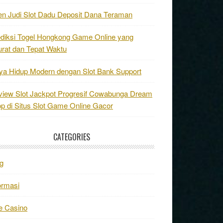
n Judi Slot Dadu Deposit Dana Teraman
diksi Togel Hongkong Game Online yang
rat dan Tepat Waktu
a Hidup Modern dengan Slot Bank Support
iew Slot Jackpot Progresif Cowabunga Dream
p di Situs Slot Game Online Gacor
CATEGORIES
g
ormasi
e Casino