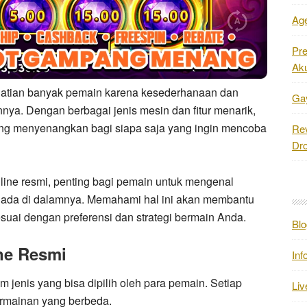
Age
Pre
Aku
erhatian banyak pemain karena kesederhanaan dan
Gay
ya. Dengan berbagai jenis mesin dan fitur menarik,
g menyenangkan bagi siapa saja yang ingin mencoba
Rev
Dro
nline resmi, penting bagi pemain untuk mengenal
yang ada di dalamnya. Memahami hal ini akan membantu
suai dengan preferensi dan strategi bermain Anda.
Blo
ine Resmi
Inf
am jenis yang bisa dipilih oleh para pemain. Setiap
Liv
permainan yang berbeda.