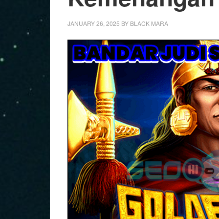
JANUARY 26, 2025
BY
BLACK MARA