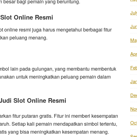
 besar bagi pemain yang beruntung.
Jul
 Slot Online Resmi
Ju
ot online resmi juga harus mengetahui berbagai fitur
tkan peluang menang.
Ma
Apr
Feb
simbol lain pada gulungan, yang membantu membentuk
igunakan untuk meningkatkan peluang pemain dalam
Ja
De
 Judi Slot Online Resmi
No
kan fitur putaran gratis. Fitur ini memberi kesempatan
Oc
ruh. Setiap kali pemain mendapatkan simbol tertentu,
ratis yang bisa meningkatkan kesempatan menang.
Se