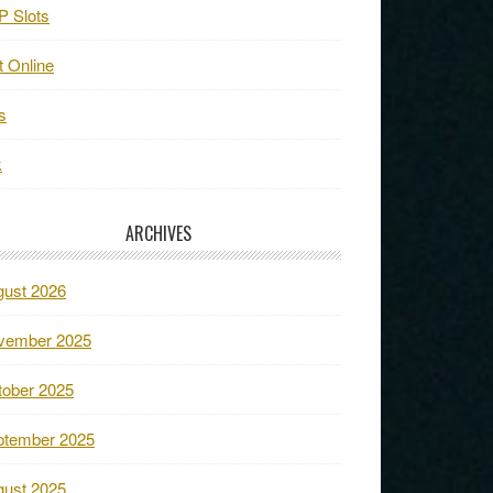
P Slots
t Online
s
k
ARCHIVES
gust 2026
vember 2025
tober 2025
ptember 2025
gust 2025