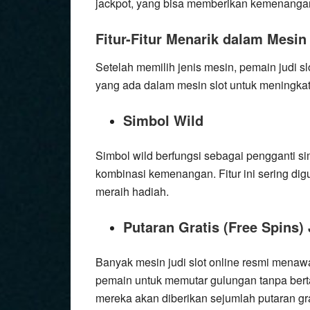
jackpot, yang bisa memberikan kemenangan
Fitur-Fitur Menarik dalam Mesin
Setelah memilih jenis mesin, pemain judi sl
yang ada dalam mesin slot untuk meningka
Simbol Wild
Simbol wild berfungsi sebagai pengganti 
kombinasi kemenangan. Fitur ini sering d
meraih hadiah.
Putaran Gratis (Free Spins)
Banyak mesin judi slot online resmi menawar
pemain untuk memutar gulungan tanpa berta
mereka akan diberikan sejumlah putaran g