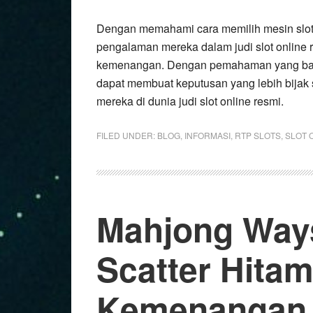
Dengan memahami cara memilih mesin slot
pengalaman mereka dalam judi slot online
kemenangan. Dengan pemahaman yang baik te
dapat membuat keputusan yang lebih bija
mereka di dunia judi slot online resmi.
FILED UNDER:
BLOG
,
INFORMASI
,
RTP SLOTS
,
SLOT 
Mahjong Way
Scatter Hita
Kemenangan