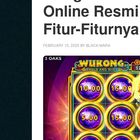
Online Resmi 
Fitur-Fiturnya
FEBRUARY 10, 2025
BY
BLACK MARA