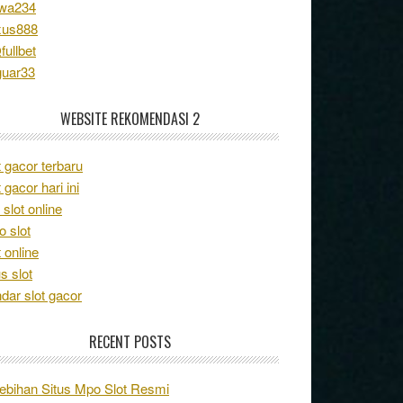
wa234
xus888
ullbet
guar33
WEBSITE REKOMENDASI 2
t gacor terbaru
t gacor hari ini
i slot online
 slot
t online
us slot
dar slot gacor
RECENT POSTS
ebihan Situs Mpo Slot Resmi