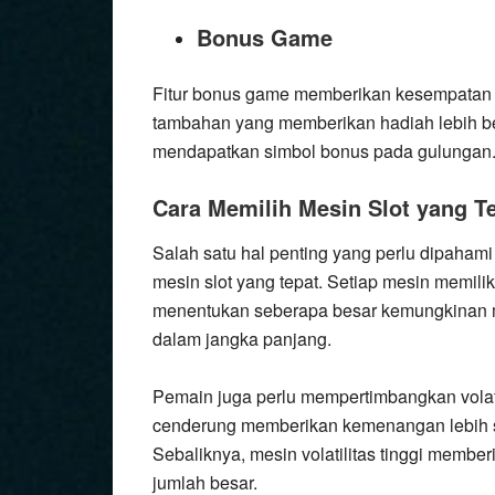
Bonus Game
Fitur bonus game memberikan kesempatan 
tambahan yang memberikan hadiah lebih besa
mendapatkan simbol bonus pada gulungan
Cara Memilih Mesin Slot yang T
Salah satu hal penting yang perlu dipahami 
mesin slot yang tepat. Setiap mesin memilik
menentukan seberapa besar kemungkinan
dalam jangka panjang.
Pemain juga perlu mempertimbangkan volatil
cenderung memberikan kemenangan lebih ser
Sebaliknya, mesin volatilitas tinggi membe
jumlah besar.