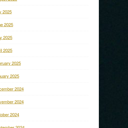
y 2025
ne 2025
y 2025
il 2025
ruary 2025
nuary 2025
cember 2024
vember 2024
tober 2024
ptember 2024