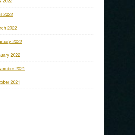
y 2022
il 2022
rch 2022
ruary 2022
nuary 2022
vember 2021
tober 2021